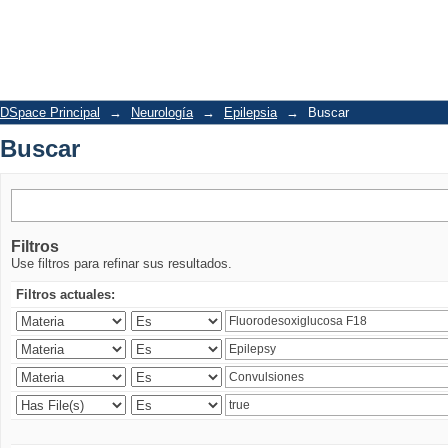
Buscar
DSpace Principal
→
Neurología
→
Epilepsia
→
Buscar
Buscar
Filtros
Use filtros para refinar sus resultados.
Filtros actuales: