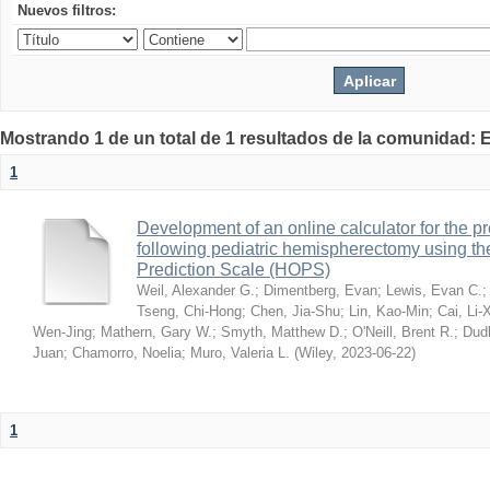
Nuevos filtros:
Mostrando 1 de un total de 1 resultados de la comunidad: E
1
Development of an online calculator for the pr
following pediatric hemispherectomy using 
Prediction Scale (HOPS)
Weil, Alexander G.
;
Dimentberg, Evan
;
Lewis, Evan C.
Tseng, Chi-Hong
;
Chen, Jia-Shu
;
Lin, Kao-Min
;
Cai, Li-
Wen-Jing
;
Mathern, Gary W.
;
Smyth, Matthew D.
;
O'Neill, Brent R.
;
Dud
Juan
;
Chamorro, Noelia
;
Muro, Valeria L.
(
Wiley
,
2023-06-22
)
1