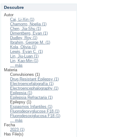
Descubre
Autor
Cai, Li-Xin (1)
Chamorro, Noelia (1)
Chen, Jia-Shu (1)
Dimentberg, Evan (1)
Dudley, Roy (1)
Ibrahim, George M. (1)
Kola, Olivia (1)
Lewis, Evan C. (1)
Lin, Jiu-Luan (1)
Lin, Kao-Min (1)
... más
Materia
Convulsiones (1)
Drug Resistant Epilepsy (1)
Electroencefalografía (1)
Electroencephalography (1)
Epilepsia (1)
Epilepsia Refractaria (1)
Epilepsy (1)
Espasmos Infantiles (1)
Fluorodeoxyglucose F18 (1)
Fluorodesoxiglucosa F18 (1)
... más
Fecha
2023 (1)
Has File(s)