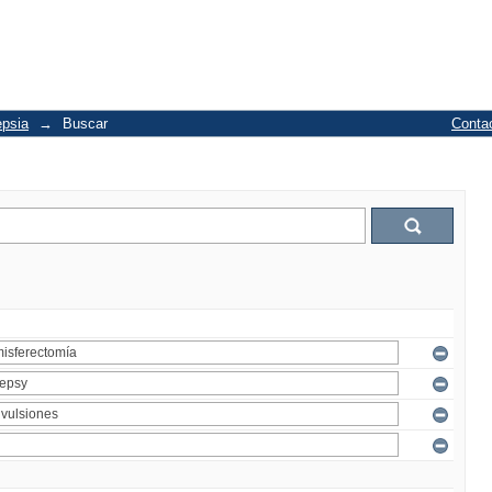
epsia
→
Buscar
Conta