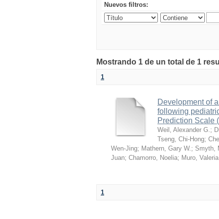
Nuevos filtros:
Mostrando 1 de un total de 1 res
1
Development of an
following pediat
Prediction Scale
Weil, Alexander G.
;
D
Tseng, Chi-Hong
;
Che
Wen-Jing
;
Mathern, Gary W.
;
Smyth, 
Juan
;
Chamorro, Noelia
;
Muro, Valeria
1