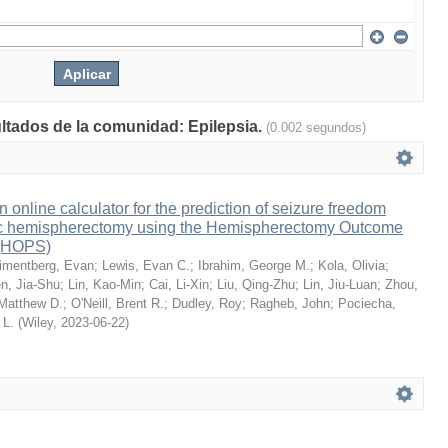
ultados de la comunidad: Epilepsia.
(0.002 segundos)
 online calculator for the prediction of seizure freedom
ric hemispherectomy using the Hemispherectomy Outcome
 (HOPS)
imentberg, Evan
;
Lewis, Evan C.
;
Ibrahim, George M.
;
Kola, Olivia
;
n, Jia-Shu
;
Lin, Kao-Min
;
Cai, Li-Xin
;
Liu, Qing-Zhu
;
Lin, Jiu-Luan
;
Zhou,
Matthew D.
;
O'Neill, Brent R.
;
Dudley, Roy
;
Ragheb, John
;
Pociecha,
 L.
(
Wiley
,
2023-06-22
)