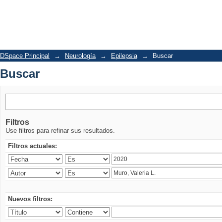
Buscar
DSpace Principal
→
Neurología
→
Epilepsia
→
Buscar
Buscar
Filtros
Use filtros para refinar sus resultados.
Filtros actuales:
Nuevos filtros: