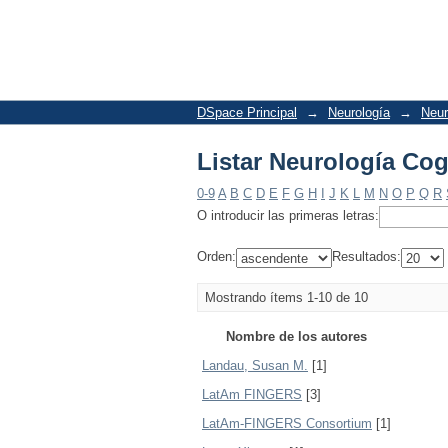
Listar Neurología Cog
DSpace Principal
→
Neurología
→
Neur
Listar Neurología Cog
0-9
A
B
C
D
E
F
G
H
I
J
K
L
M
N
O
P
Q
R
O introducir las primeras letras:
Orden:
Resultados:
Mostrando ítems 1-10 de 10
Nombre de los autores
Landau, Susan M.
[1]
LatAm FINGERS
[3]
LatAm-FINGERS Consortium
[1]