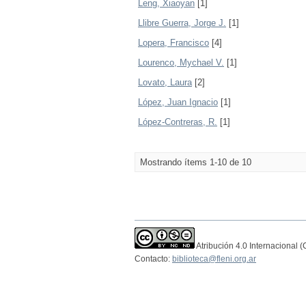
Leng, Xiaoyan
[1]
Llibre Guerra, Jorge J.
[1]
Lopera, Francisco
[4]
Lourenco, Mychael V.
[1]
Lovato, Laura
[2]
López, Juan Ignacio
[1]
López-Contreras, R.
[1]
Mostrando ítems 1-10 de 10
Atribución 4.0 Internacional 
Contacto:
biblioteca@fleni.org.ar