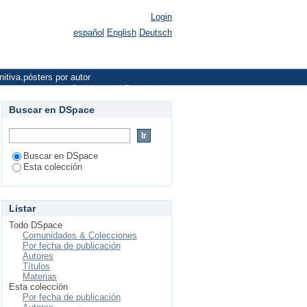
Login
español
English
Deutsch
nitiva.pósters por autor
cto y sugerencias
Políticas del Repositorio
Buscar en DSpace
Buscar en DSpace
Esta colección
Listar
Todo DSpace
Comunidades & Colecciones
Por fecha de publicación
Autores
Títulos
Materias
Esta colección
Por fecha de publicación