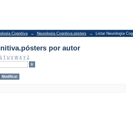
nitiva.pósters por autor
ología Cognitiva
→
Neurología Cognitiva.pósters
→
Listar Neurología Cog
Conta
nitiva.pósters por autor
S
T
U
V
W
X
Y
Z