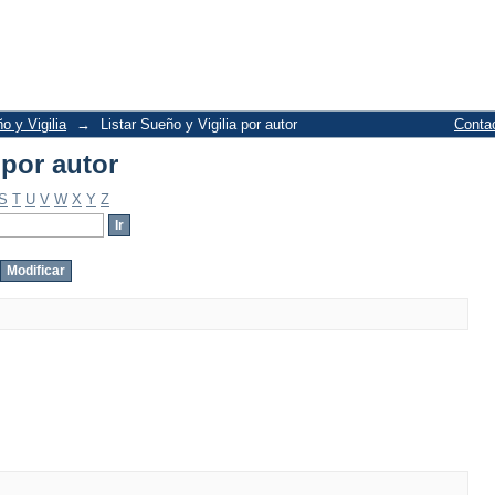
 por autor
o y Vigilia
→
Listar Sueño y Vigilia por autor
Conta
 por autor
S
T
U
V
W
X
Y
Z