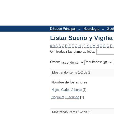
Listar Sueño y Vigilia
DSpace Principal
→
Neurología
→
Sueñ
Listar Sueño y Vigilia
0-9
A
B
C
D
E
F
G
H
I
J
K
L
M
N
O
P
Q
R
O introducir las primeras letras:
Orden:
Resultados:
Mostrando ítems 1-2 de 2
Nombre de los autores
Nigro, Carlos Alberto
[1]
Nogueira, Facundo
[1]
Mostrando ítems 1-2 de 2