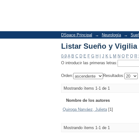
Listar Sueño y Vigilia
DSpace Principal
→
Neurología
→
Sueñ
Listar Sueño y Vigilia
0-9
A
B
C
D
E
F
G
H
I
J
K
L
M
N
O
P
Q
R
O introducir las primeras letras:
Orden:
Resultados:
Mostrando ítems 1-1 de 1
Nombre de los autores
Quiroga Narváez, Julieta
[1]
Mostrando ítems 1-1 de 1