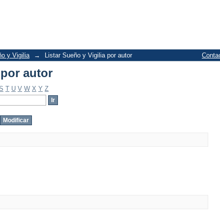
 por autor
o y Vigilia
→
Listar Sueño y Vigilia por autor
Conta
 por autor
S
T
U
V
W
X
Y
Z