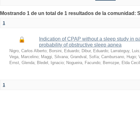
Mostrando 1 de un total de 1 resultados de la comunidad: S
1
Indication of CPAP without a sleep study in pa
probability of obstructive sleep apnea
Nigro, Carlos Alberto
;
Borsini, Eduardo
;
Dibur, Eduardo
;
Larrateguy, Luis
Vega, Marcelino
;
Maggi, Silvana
;
Grandval, Sofía
;
Cambursano, Hugo
;
Ernst, Glenda
;
Bledel, Ignacio
;
Nogueira, Facundo
;
Berrozpe, Elda Cecil
1