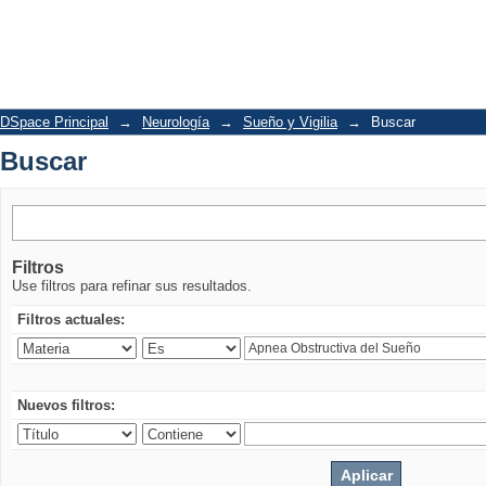
Buscar
DSpace Principal
→
Neurología
→
Sueño y Vigilia
→
Buscar
Buscar
Filtros
Use filtros para refinar sus resultados.
Filtros actuales:
Nuevos filtros: