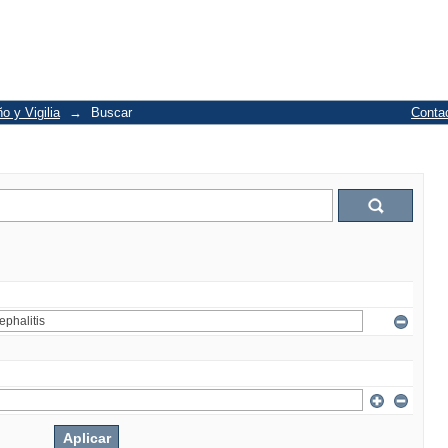
o y Vigilia
→
Buscar
Conta