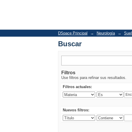
Buscar
DSpace Principal
→
Neurología
→
Sueñ
Buscar
Filtros
Use filtros para refinar sus resultados.
Filtros actuales:
Nuevos filtros: