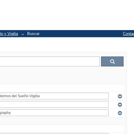
o y Vigilia
→
Buscar
Conta