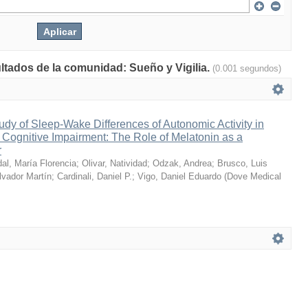
ultados de la comunidad: Sueño y Vigilia.
(0.001 segundos)
udy of Sleep-Wake Differences of Autonomic Activity in
d Cognitive Impairment: The Role of Melatonin as a
r
dal, María Florencia
;
Olivar, Natividad
;
Odzak, Andrea
;
Brusco, Luis
lvador Martín
;
Cardinali, Daniel P.
;
Vigo, Daniel Eduardo
(
Dove Medical