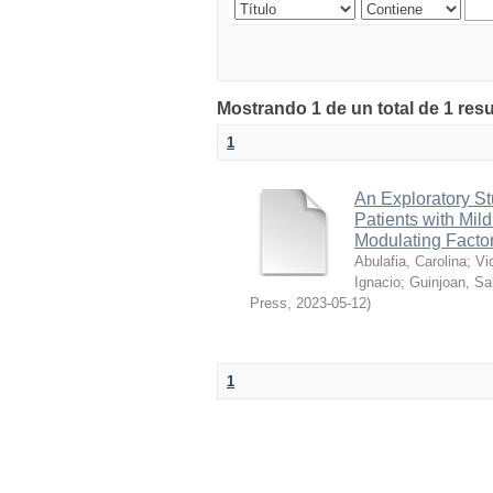
Mostrando 1 de un total de 1 res
1
An Exploratory St
Patients with Mil
Modulating Facto
Abulafia, Carolina
;
Vi
Ignacio
;
Guinjoan, Sa
Press
,
2023-05-12
)
1