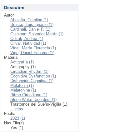
Descubre
Autor
Abulafia, Carolina (1)
Brusco, Luis Ignacio (1)
Cardinali, Daniel P. (1)
Guinjoan, Salvador Martín (1)
Odzak, Andrea (1)
Olivar, Natividad (1)
Vidal, María Florencia (1)
Vigo, Daniel Eduardo (1)
Materia
Actigrafía (1)
Actigraphy (1)
Circadian Rhythm (1)
Cognitive Dysfunction (1)
Disfunción Cognitiva (1)
Melatonin (1)
Melatonina (1)
Ritmo Circadiano (1)
Sleep Wake Disorders (1)
Trastornos del Sueño-Vigilia (1)
... más
Fecha
2023 (1)
Has File(s)
Yes (1)