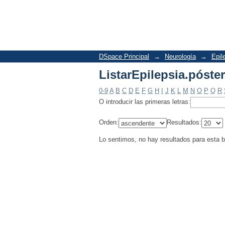
ListarEpilepsia.póste
DSpace Principal
→
Neurología
→
Epil
ListarEpilepsia.póste
0-9
A
B
C
D
E
F
G
H
I
J
K
L
M
N
O
P
Q
R
O introducir las primeras letras:
Orden:
Resultados:
Lo sentimos, no hay resultados para esta 