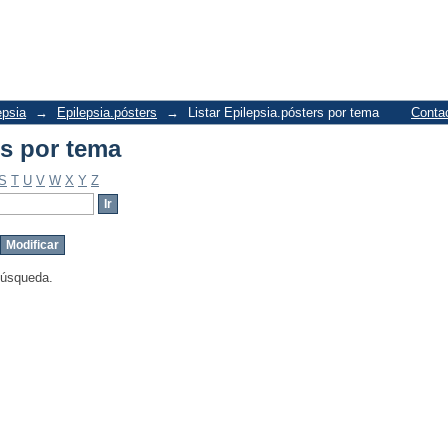
rs por tema
epsia
→
Epilepsia.pósters
→
Listar Epilepsia.pósters por tema
Conta
rs por tema
S
T
U
V
W
X
Y
Z
búsqueda.