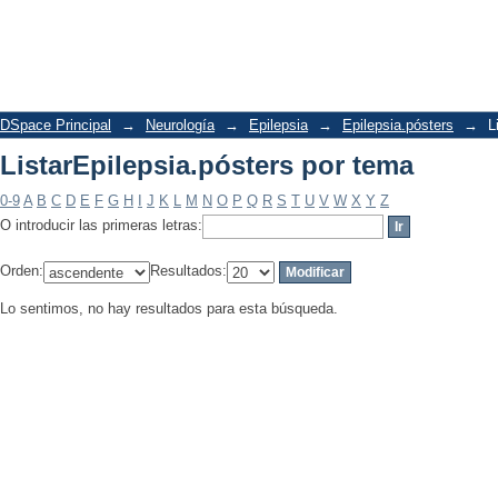
ListarEpilepsia.pósters por tema
DSpace Principal
→
Neurología
→
Epilepsia
→
Epilepsia.pósters
→
L
ListarEpilepsia.pósters por tema
0-9
A
B
C
D
E
F
G
H
I
J
K
L
M
N
O
P
Q
R
S
T
U
V
W
X
Y
Z
O introducir las primeras letras:
Orden:
Resultados:
Lo sentimos, no hay resultados para esta búsqueda.