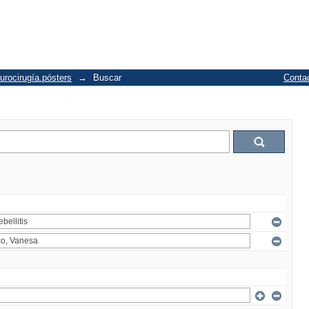
urocirugía.pósters
→
Buscar
Conta