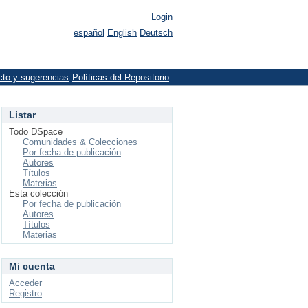
Login
español
English
Deutsch
cto y sugerencias
Políticas del Repositorio
Listar
Todo DSpace
Comunidades & Colecciones
Por fecha de publicación
Autores
Títulos
Materias
Esta colección
Por fecha de publicación
Autores
Títulos
Materias
Mi cuenta
Acceder
Registro