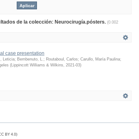
ultados de la colección: Neurocirugía.pósters.
(0.002
ical case presentation
, Leticia
;
Bembenuto, L.
;
Routaboul, Carlos
;
Carullo, María Paulina
;
geles
(
Lippincott Williams & Wilkins
,
2021-03
)
(CC BY 4.0)