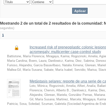
Mostrando 2 de un total de 2 resultados de la comunidad:
segundos)
1
Increased risk of preneoplastic colonic lesion
acromegaly: multicenter case-control study
Battistone, María Florencia
;
Miragaya, Karina
;
Rogozinski, Amelia
;
Agüe
María Carolina
;
Boero, Laura
;
Danilowicz, Karina
;
Diez, Sabrina
;
Donoso
Furioso, Alejandra
;
Garcia Basavilbaso, Natalia Ximena
;
Glerean, Marie
Mallea-Gil, María Susana
;
Sabate, María Isabel
;
Servidio, Marisa
;
Slavi
Metástasis selares: reporte de una serie de cas
Loto, Mónica
;
Rogozinski, Amelia
;
Alfieri, Analía
;
Ballar
Florencia
;
Chervin, Alberto B.
;
Danilowicz, Karina
;
Dies,
Alejandra
;
Glerean, Mariela
;
González Pernas, Mariana
Gil, María Susana
;
Martinez, Marcela
;
Miragaya, Karina
Patricia
;
Sosa, Soledad
;
Szuman, Gabriela
(
Sociedad Argentina de Endo