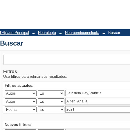
Buscar
DSpace Principal
→
Neurología
→
Neuroendocrinología
→
Buscar
Buscar
Filtros
Use filtros para refinar sus resultados.
Filtros actuales:
Nuevos filtros: