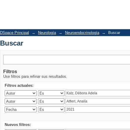
Buscar
DSpace Principal
→
Neurología
→
Neuroendocrinología
→
Buscar
Buscar
Filtros
Use filtros para refinar sus resultados.
Filtros actuales:
Nuevos filtros: