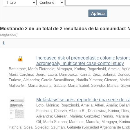
Mostrando 2 de un total de 2 resultados de la comunidad:
segundos)
1
Increased risk of preneoplastic colonic lesion
acromegaly: multicenter case-control study
Battistone, María Florencia
;
Miragaya, Karina
;
Rogozinski, Amelia
;
Agüe
María Carolina
;
Boero, Laura
;
Danilowicz, Karina
;
Diez, Sabrina
;
Donoso
Furioso, Alejandra
;
Garcia Basavilbaso, Natalia Ximena
;
Glerean, Marie
Mallea-Gil, María Susana
;
Sabate, María Isabel
;
Servidio, Marisa
;
Slavi
Metástasis selares: reporte de una serie de cas
Loto, Mónica
;
Rogozinski, Amelia
;
Alfieri, Analía
;
Ballar
Florencia
;
Chervin, Alberto B.
;
Danilowicz, Karina
;
Dies,
Alejandra
;
Glerean, Mariela
;
González Pernas, Mariana
Gil, María Susana
;
Martinez, Marcela
;
Miragaya, Karina
Patricia
;
Sosa, Soledad
;
Szuman, Gabriela
(
Sociedad Argentina de Endo