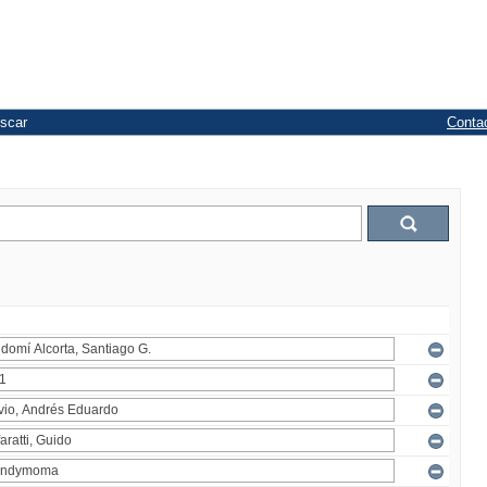
scar
Conta