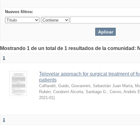
Nuevos filtros:
Mostrando 1 de un total de 1 resultados de la comunidad: 
1
Telovelar approach for surgical treatment of fo
patients
Caffaratti, Guido
;
Giovannini, Sebastián Juan María
;
Ma
Rubén
;
Condomí Alcorta, Santiago G.
;
Cervio, Andrés 
2021-01
)
1