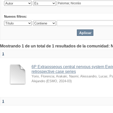
Nuevos filtros:
Mostrando 1 de un total de 1 resultados de la comunidad:
1
6P Extraosseous central nervous system Ewin
retrospective case series
Yorio, Florencia
;
Arakaki, Naomi
;
Alessandro, Lucas
;
Pa
Alejandro
(
ESMO
,
2024-03
)
1