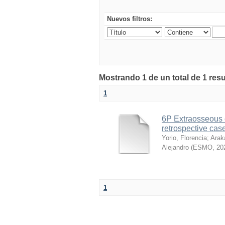
Nuevos filtros:
Mostrando 1 de un total de 1 re
1
6P Extraosseous 
retrospective cas
Yorio, Florencia
;
Arak
Alejandro
(
ESMO
,
20
1