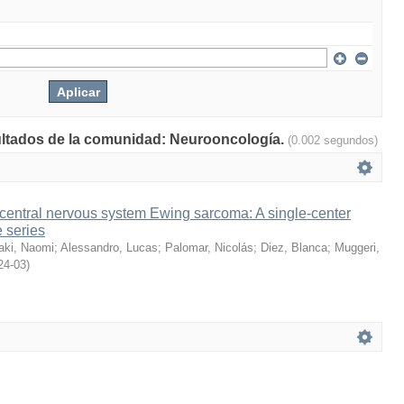
sultados de la comunidad: Neurooncología.
(0.002 segundos)
central nervous system Ewing sarcoma: A single-center
e series
aki, Naomi
;
Alessandro, Lucas
;
Palomar, Nicolás
;
Diez, Blanca
;
Muggeri,
24-03
)