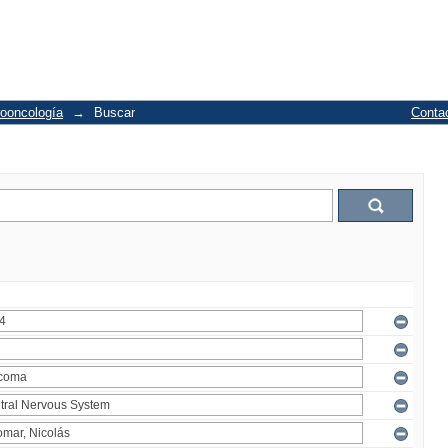
ooncología
→
Buscar
Conta