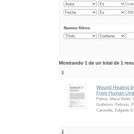
Nuevos filtros:
Mostrando 1 de un total de 1 re
1
Wound Healing by 
From Human Umbi
Palma, María Belén
;
Guillermo
;
Pelinski, 
Carosella, Edgardo D
1