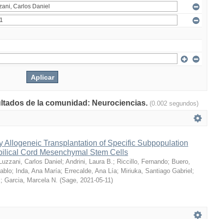
sultados de la comunidad: Neurociencias.
(0.002 segundos)
Allogeneic Transplantation of Specific Subpopulation
lical Cord Mesenchymal Stem Cells
Luzzani, Carlos Daniel
;
Andrini, Laura B.
;
Riccillo, Fernando
;
Buero,
Pablo
;
Inda, Ana María
;
Errecalde, Ana Lía
;
Miriuka, Santiago Gabriel
;
.
;
Garcia, Marcela N.
(
Sage
,
2021-05-11
)