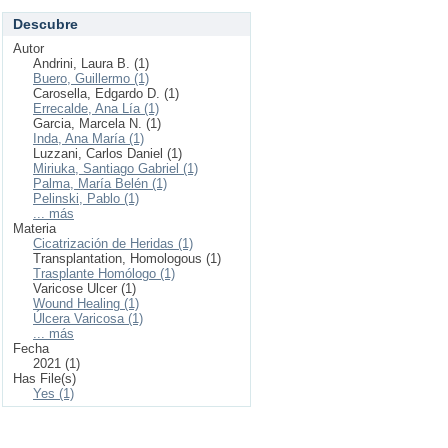
Descubre
Autor
Andrini, Laura B. (1)
Buero, Guillermo (1)
Carosella, Edgardo D. (1)
Errecalde, Ana Lía (1)
Garcia, Marcela N. (1)
Inda, Ana María (1)
Luzzani, Carlos Daniel (1)
Miriuka, Santiago Gabriel (1)
Palma, María Belén (1)
Pelinski, Pablo (1)
... más
Materia
Cicatrización de Heridas (1)
Transplantation, Homologous (1)
Trasplante Homólogo (1)
Varicose Ulcer (1)
Wound Healing (1)
Úlcera Varicosa (1)
... más
Fecha
2021 (1)
Has File(s)
Yes (1)