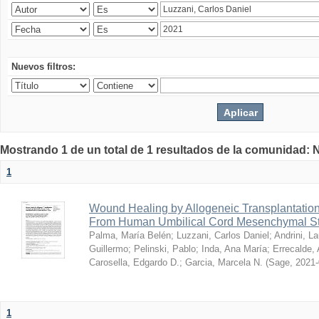
Nuevos filtros:
Mostrando 1 de un total de 1 resultados de la comunidad: 
1
Wound Healing by Allogeneic Transplantation
From Human Umbilical Cord Mesenchymal S
Palma, María Belén
;
Luzzani, Carlos Daniel
;
Andrini, La
Guillermo
;
Pelinski, Pablo
;
Inda, Ana María
;
Errecalde,
Carosella, Edgardo D.
;
Garcia, Marcela N.
(
Sage
,
2021-
1