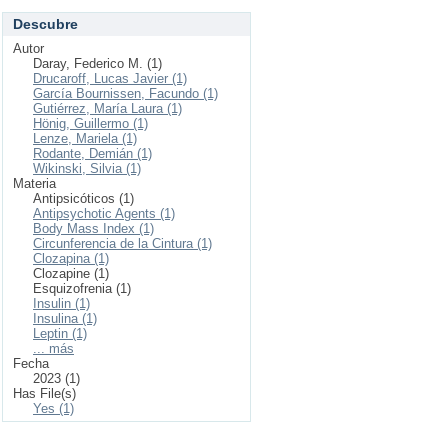
Descubre
Autor
Daray, Federico M. (1)
Drucaroff, Lucas Javier (1)
García Bournissen, Facundo (1)
Gutiérrez, María Laura (1)
Hönig, Guillermo (1)
Lenze, Mariela (1)
Rodante, Demián (1)
Wikinski, Silvia (1)
Materia
Antipsicóticos (1)
Antipsychotic Agents (1)
Body Mass Index (1)
Circunferencia de la Cintura (1)
Clozapina (1)
Clozapine (1)
Esquizofrenia (1)
Insulin (1)
Insulina (1)
Leptin (1)
... más
Fecha
2023 (1)
Has File(s)
Yes (1)