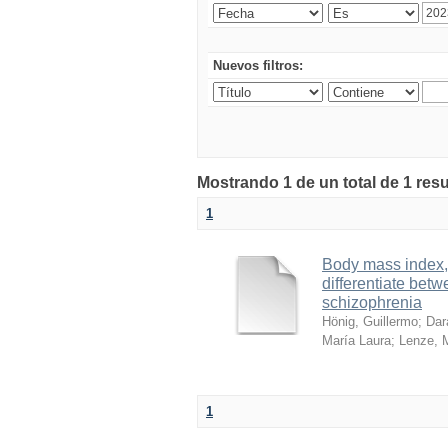
Nuevos filtros:
Mostrando 1 de un total de 1 re
1
Body mass index, 
differentiate bet
schizophrenia
Hönig, Guillermo
;
Dar
María Laura
;
Lenze, M
1