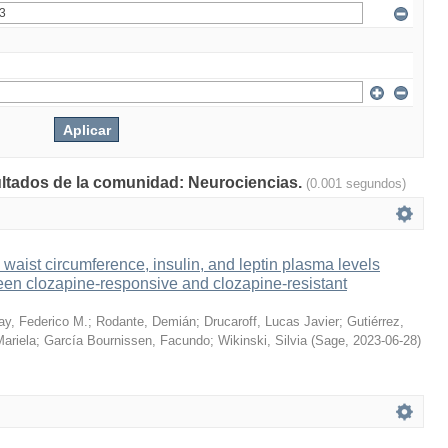
sultados de la comunidad: Neurociencias.
(0.001 segundos)
waist circumference, insulin, and leptin plasma levels
ween clozapine-responsive and clozapine-resistant
ay, Federico M.
;
Rodante, Demián
;
Drucaroff, Lucas Javier
;
Gutiérrez,
ariela
;
García Bournissen, Facundo
;
Wikinski, Silvia
(
Sage
,
2023-06-28
)