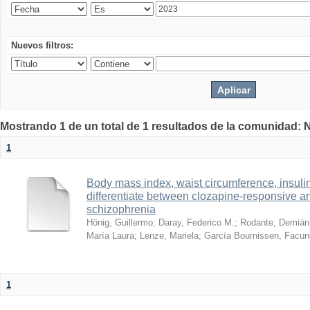
Nuevos filtros:
Mostrando 1 de un total de 1 resultados de la comunidad: 
1
Body mass index, waist circumference, insulin
differentiate between clozapine-responsive an
schizophrenia
Hönig, Guillermo
;
Daray, Federico M.
;
Rodante, Demián
María Laura
;
Lenze, Mariela
;
García Bournissen, Facu
1