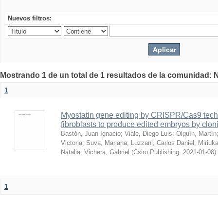
Nuevos filtros:
Mostrando 1 de un total de 1 resultados de la comunidad: 
1
Myostatin gene editing by CRISPR/Cas9 techn
fibroblasts to produce edited embryos by clon
Bastón, Juan Ignacio
;
Viale, Diego Luis
;
Olguín, Martín
Victoria
;
Suva, Mariana
;
Luzzani, Carlos Daniel
;
Miriuka
Natalia
;
Vichera, Gabriel
(
Csiro Publishing
,
2021-01-08
)
1