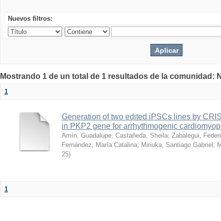
Nuevos filtros:
Mostrando 1 de un total de 1 resultados de la comunidad: 
1
Generation of two edited iPSCs lines by CRI
in PKP2 gene for arrhythmogenic cardiomyopa
Amín, Guadalupe
;
Castañeda, Sheila
;
Zabalegui, Feder
Fernández, María Catalina
;
Miriuka, Santiago Gabriel
;
M
25
)
1