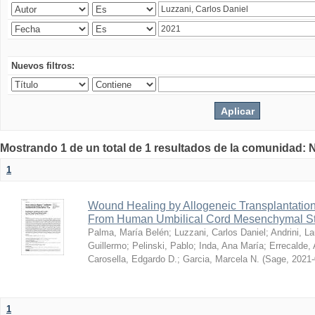
Nuevos filtros:
Mostrando 1 de un total de 1 resultados de la comunidad: 
1
Wound Healing by Allogeneic Transplantation
From Human Umbilical Cord Mesenchymal S
Palma, María Belén
;
Luzzani, Carlos Daniel
;
Andrini, La
Guillermo
;
Pelinski, Pablo
;
Inda, Ana María
;
Errecalde,
Carosella, Edgardo D.
;
Garcia, Marcela N.
(
Sage
,
2021-
1