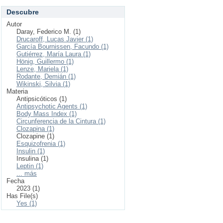
Descubre
Autor
Daray, Federico M. (1)
Drucaroff, Lucas Javier (1)
García Bournissen, Facundo (1)
Gutiérrez, María Laura (1)
Hönig, Guillermo (1)
Lenze, Mariela (1)
Rodante, Demián (1)
Wikinski, Silvia (1)
Materia
Antipsicóticos (1)
Antipsychotic Agents (1)
Body Mass Index (1)
Circunferencia de la Cintura (1)
Clozapina (1)
Clozapine (1)
Esquizofrenia (1)
Insulin (1)
Insulina (1)
Leptin (1)
... más
Fecha
2023 (1)
Has File(s)
Yes (1)