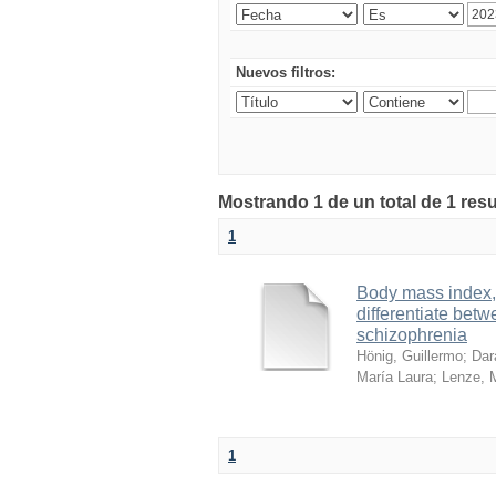
Nuevos filtros:
Mostrando 1 de un total de 1 re
1
Body mass index, 
differentiate bet
schizophrenia
Hönig, Guillermo
;
Dar
María Laura
;
Lenze, M
1