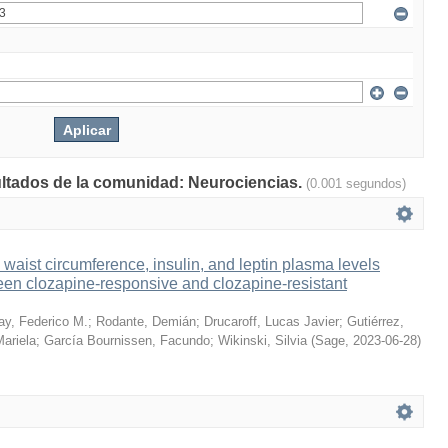
sultados de la comunidad: Neurociencias.
(0.001 segundos)
waist circumference, insulin, and leptin plasma levels
ween clozapine-responsive and clozapine-resistant
ay, Federico M.
;
Rodante, Demián
;
Drucaroff, Lucas Javier
;
Gutiérrez,
ariela
;
García Bournissen, Facundo
;
Wikinski, Silvia
(
Sage
,
2023-06-28
)