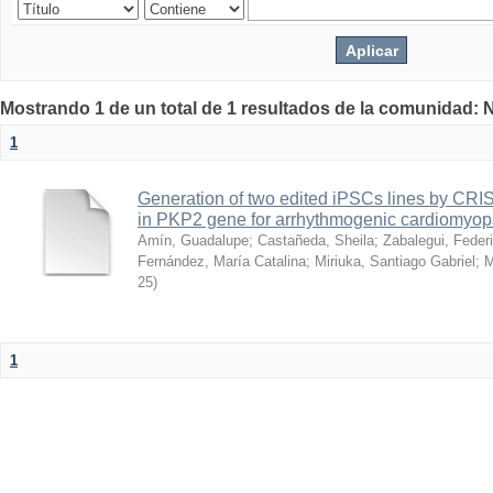
Mostrando 1 de un total de 1 resultados de la comunidad: 
1
Generation of two edited iPSCs lines by CRI
in PKP2 gene for arrhythmogenic cardiomyopa
Amín, Guadalupe
;
Castañeda, Sheila
;
Zabalegui, Feder
Fernández, María Catalina
;
Miriuka, Santiago Gabriel
;
M
25
)
1