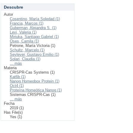
Descubre
Autor
Cosentino, María Soledad (1)
Francia, Marcos (1)
Guberman, Alejandra S. (1)
Levi, Valeria (1)
Miriuka, Santiago Gabriel (1)
Oses, Camila (1)
Petrone, María Victoria (1)
Schultz, Marcelo (1)
Sevlever, Gustavo Emilio (1)
Solari, Claudia (1)
... más
Materia
CRISPR-Cas Systems (1)
Kat6b (1)
Nanog Homeobox Protein (1)
Oct4 (1)
Proteína Homeótica Nanog (1)
Sistemas CRISPR-Cas (1)
... más
Fecha
2019 (1)
Has File(s)
Yes (1)