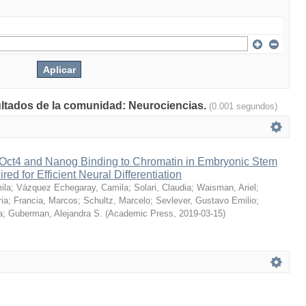
sultados de la comunidad: Neurociencias.
(0.001 segundos)
Oct4 and Nanog Binding to Chromatin in Embryonic Stem
red for Efficient Neural Differentiation
ila
;
Vázquez Echegaray, Camila
;
Solari, Claudia
;
Waisman, Ariel
;
ria
;
Francia, Marcos
;
Schultz, Marcelo
;
Sevlever, Gustavo Emilio
;
a
;
Guberman, Alejandra S.
(
Academic Press
,
2019-03-15
)