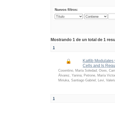
Nuevos filtros:
Mostrando 1 de un total de 1 re
1
Kat6b Modulates 
Cells and Is Requi
Cosentino, María Soledad
;
Oses, Cam
Álvarez, Yanina
;
Petrone, María Victo
Miriuka, Santiago Gabriel
;
Levi, Valeri
1