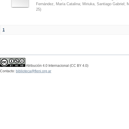
Fernández, María Catalina
;
Miriuka, Santiago Gabriel
;
M
25
)
1
Atribución 4.0 Internacional (CC BY 4.0)
Contacto:
biblioteca@fleni.org.ar