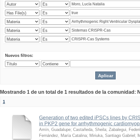
Nuevos filtros:
Mostrando 1 de un total de 1 resultados de la comunidad: 
1
Generation of two edited iPSCs lines by CRI
in PKP2 gene for arrhythmogenic cardiomyopa
Amín, Guadalupe
;
Castañeda, Sheila
;
Zabalegui, Feder
Fernández, María Catalina
;
Miriuka, Santiago Gabriel
;
M