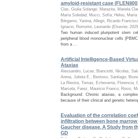
amyloid-resistant case (FLENIi00
Clas, Giulia Solange
;
Marazita, Mariela Cla
María Soledad
;
Mucci, Sofía
;
Helou, María
Bérgamo, Yanina
;
Allegri, Ricardo Francisc
Ignacio
;
Romorini, Leonardo
(
Elsevier
,
2025
Two human induced pluripotent stem cel
peripheral blood mononuclear cells (PBMC
from a ...
Artificial Intelligence-Based Vir
Ataxias
Alessandro, Lucas
;
Bianciotti, Nicolas
;
Sal
Arena, Julieta E.
;
Bestoso, Santiago
;
Bruno
La Riestra, Tomas
;
Echeverria, Florencia
;
Marcela
;
Farez, Mauricio Franco
;
Rossi, M
Background: Chronic ataxias, a complex 
because of their clinical and genetic heteroge
Evaluation of the correlation coe
infiltration between bone marrow 
Gaucher disease. A Study from th
GD