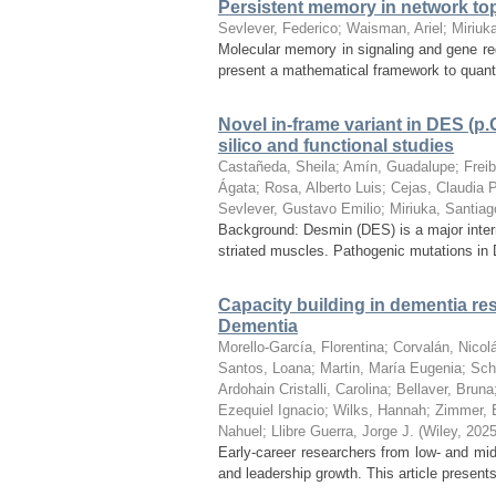
Persistent memory in network top
Sevlever, Federico
;
Waisman, Ariel
;
Miriuk
Molecular memory in signaling and gene reg
present a mathematical framework to quanti
Novel in-frame variant in DES (p.
silico and functional studies
Castañeda, Sheila
;
Amín, Guadalupe
;
Freib
Ágata
;
Rosa, Alberto Luis
;
Cejas, Claudia P
Sevlever, Gustavo Emilio
;
Miriuka, Santiag
Background: Desmin (DES) is a major interme
striated muscles. Pathogenic mutations in 
Capacity building in dementia re
Dementia
Morello-García, Florentina
;
Corvalán, Nicol
Santos, Loana
;
Martin, María Eugenia
;
Scha
Ardohain Cristalli, Carolina
;
Bellaver, Bruna
Ezequiel Ignacio
;
Wilks, Hannah
;
Zimmer, 
Nahuel
;
Llibre Guerra, Jorge J.
(
Wiley
,
2025
Early-career researchers from low- and mid
and leadership growth. This article presents