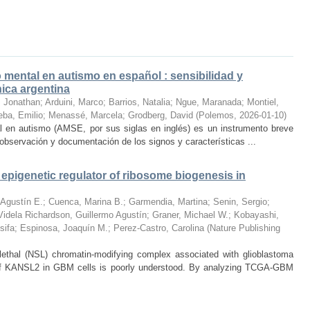
 mental en autismo en español : sensibilidad y
nica argentina
 Jonathan
;
Arduini, Marco
;
Barrios, Natalia
;
Ngue, Maranada
;
Montiel,
eba, Emilio
;
Menassé, Marcela
;
Grodberg, David
(
Polemos
,
2026-01-10
)
l en autismo (AMSE, por sus siglas en inglés) es un instrumento breve
 observación y documentación de los signos y características ...
epigenetic regulator of ribosome biogenesis in
 Agustín E.
;
Cuenca, Marina B.
;
Garmendia, Martina
;
Senin, Sergio
;
Videla Richardson, Guillermo Agustín
;
Graner, Michael W.
;
Kobayashi,
sifa
;
Espinosa, Joaquín M.
;
Perez-Castro, Carolina
(
Nature Publishing
lethal (NSL) chromatin-modifying complex associated with glioblastoma
e of KANSL2 in GBM cells is poorly understood. By analyzing TCGA-GBM