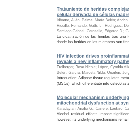
Tratamiento de heridas compleja
celular derivada de células mad
Iribarne, Ailén
;
Palma, María Belén
;
Andrini
Riccillo, Fernando
;
Gatti, L.
;
Rodríguez, Del
Santiago Gabriel
;
Carosella, Edgardo D.
;
Ga
La cicatrización de las heridas tras una
donde las heridas en los miembros son frec
HIV infection drives proinflammat
reveals a new inflammatory path
Freiberger, Rosa Nicole
;
López, Cynthia Ali
Belén
;
García, Marcela Nilda
;
Quarleri, Jor
Introduction: Adipose tissue regulates met
(MSCs), which differentiate into osteoblast
Molecular mechanism underlying a
mitochondrial dysfunction at sy
Karadayian, Analía G.
;
Carrere, Lautaro
;
Cz
Alcohol residual effects impose signific
however, its underlying mechanisms remain 