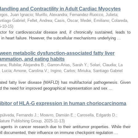
ndling and Contractility in Adult Cardiac Myocytes
rgos, Juan Ignacio
;
Murillo, Alexandra
;
Fernandez-Ruocco, Julieta
;
ntiago Gabriel
;
Fellet, Andrea
;
Casis, Oscar
;
Medei, Emiliano
;
Colareda,
5-10-15
)
tor for cardiovascular disease and, if chronically sustained, leads to
 in heart failure. However, the subcellular mechanisms underlying ...
ween metabolic dysfunction-associated fatty liver
lammation, and eating habits
sana
;
Rubilar, Alejandra B.
;
Garron-Arias, Sarah Y.
;
Solari, Claudia
;
La
, Lucia
;
Arnone, Carolina V.
;
Ingino, Carlos
;
Miriuka, Santiago Gabriel
ted fatty liver disease (MAFLD) has multifactorial pathogenesis. Given
and the need for improved geographical representation and sex ...
hibitor of HLA-G expression in human choriocarcinoma
púlveda, Fernando J.
;
Moavro, Damián E.
;
Carosella, Edgardo D.
;
Nature Publishing Group
,
2025-11-13
)
ents in cancer research due to their antitumor properties. While their
ll documented, their influence on immune checkpoint regulation ...