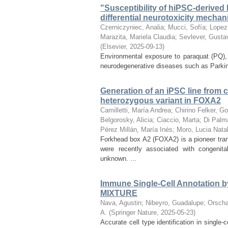
"Susceptibility of hiPSC-derived
differential neurotoxicity mechan
Czerniczyniec, Analia
;
Mucci, Sofía
;
Lopez
Marazita, Mariela Claudia
;
Sevlever, Gusta
(
Elsevier
,
2025-09-13
)
Environmental exposure to paraquat (PQ), 
neurodegenerative diseases such as Parkinso
Generation of an iPSC line from 
heterozygous variant in FOXA2
Camilletti, María Andrea
;
Chirino Felker, 
Belgorosky, Alicia
;
Ciaccio, Marta
;
Di Palma
Pérez Millán, María Inés
;
Moro, Lucia Natal
Forkhead box A2 (FOXA2) is a pioneer tra
were recently associated with congenit
unknown. ...
Immune Single-Cell Annotation b
MIXTURE
Nava, Agustin
;
Nibeyro, Guadalupe
;
Orscha
A.
(
Springer Nature
,
2025-05-23
)
Accurate cell type identification in single