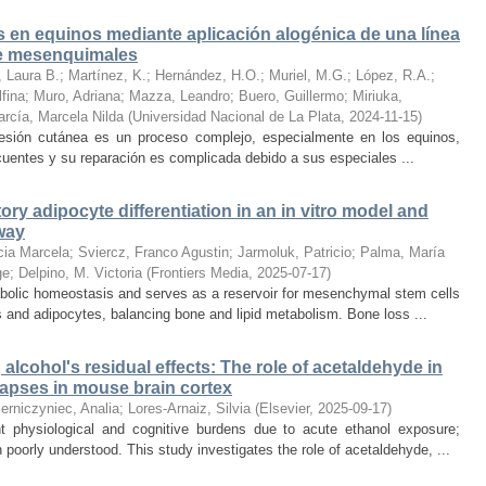
s en equinos mediante aplicación alogénica de una línea
re mesenquimales
, Laura B.
;
Martínez, K.
;
Hernández, H.O.
;
Muriel, M.G.
;
López, R.A.
;
fina
;
Muro, Adriana
;
Mazza, Leandro
;
Buero, Guillermo
;
Miriuka,
rcía, Marcela Nilda
(
Universidad Nacional de La Plata
,
2024-11-15
)
 lesión cutánea es un proceso complejo, especialmente en los equinos,
uentes y su reparación es complicada debido a sus especiales ...
ory adipocyte differentiation in an in vitro model and
way
cia Marcela
;
Sviercz, Franco Agustin
;
Jarmoluk, Patricio
;
Palma, María
ge
;
Delpino, M. Victoria
(
Frontiers Media
,
2025-07-17
)
abolic homeostasis and serves as a reservoir for mesenchymal stem cells
s and adipocytes, balancing bone and lipid metabolism. Bone loss ...
lcohol's residual effects: The role of acetaldehyde in
napses in mouse brain cortex
erniczyniec, Analia
;
Lores-Arnaiz, Silvia
(
Elsevier
,
2025-09-17
)
ant physiological and cognitive burdens due to acute ethanol exposure;
poorly understood. This study investigates the role of acetaldehyde, ...