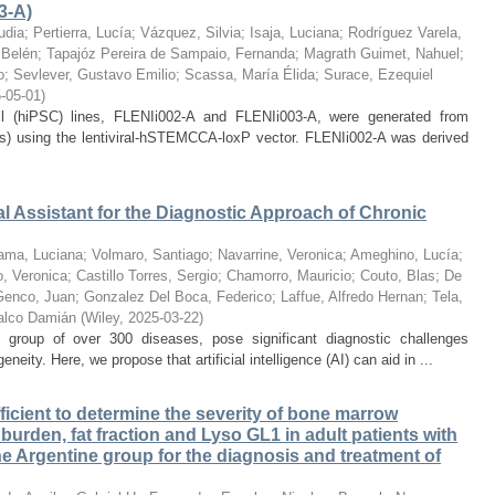
3-A)
udia
;
Pertierra, Lucía
;
Vázquez, Silvia
;
Isaja, Luciana
;
Rodríguez Varela,
 Belén
;
Tapajóz Pereira de Sampaio, Fernanda
;
Magrath Guimet, Nahuel
;
o
;
Sevlever, Gustavo Emilio
;
Scassa, María Élida
;
Surace, Ezequiel
-05-01
)
l (hiPSC) lines, FLENIi002-A and FLENIi003-A, were generated from
s) using the lentiviral-hSTEMCCA-loxP vector. FLENIi002-A was derived
tual Assistant for the Diagnostic Approach of Chronic
ama, Luciana
;
Volmaro, Santiago
;
Navarrine, Veronica
;
Ameghino, Lucía
;
, Veronica
;
Castillo Torres, Sergio
;
Chamorro, Mauricio
;
Couto, Blas
;
De
Genco, Juan
;
Gonzalez Del Boca, Federico
;
Laffue, Alfredo Hernan
;
Tela,
alco Damián
(
Wiley
,
2025-03-22
)
group of over 300 diseases, pose significant diagnostic challenges
neity. Here, we propose that artificial intelligence (AI) can aid in ...
fficient to determine the severity of bone marrow
burden, fat fraction and Lyso GL1 in adult patients with
e Argentine group for the diagnosis and treatment of