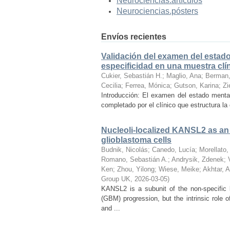
Neurociencias.artículos
Neurociencias.pósters
Envíos recientes
Validación del examen del estado
especificidad en una muestra clí
Cukier, Sebastián H.
;
Maglio, Ana
;
Berman,
Cecilia
;
Ferrea, Mónica
;
Gutson, Karina
;
Zi
Introducción: El examen del estado menta
completado por el clínico que estructura la
Nucleoli-localized KANSL2 as an 
glioblastoma cells
Budnik, Nicolás
;
Canedo, Lucía
;
Morellato,
Romano, Sebastián A.
;
Andrysik, Zdenek
;
Ken
;
Zhou, Yilong
;
Wiese, Meike
;
Akhtar, A
Group UK
,
2026-03-05
)
KANSL2 is a subunit of the non-specific 
(GBM) progression, but the intrinsic rol
and ...