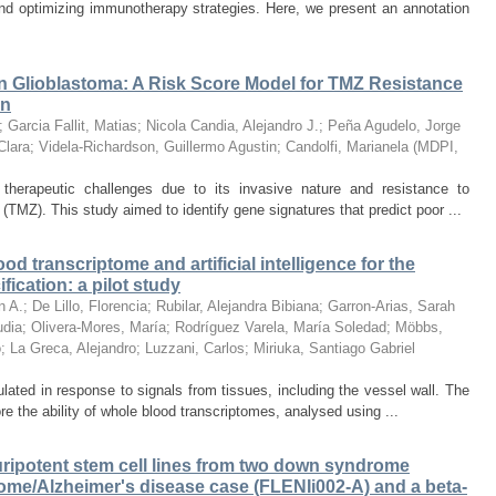
 optimizing immunotherapy strategies. Here, we present an annotation
n Glioblastoma: A Risk Score Model for TMZ Resistance
on
;
Garcia Fallit, Matias
;
Nicola Candia, Alejandro J.
;
Peña Agudelo, Jorge
Clara
;
Videla-Richardson, Guillermo Agustin
;
Candolfi, Marianela
(
MDPI
,
 therapeutic challenges due to its invasive nature and resistance to
TMZ). This study aimed to identify gene signatures that predict poor ...
d transcriptome and artificial intelligence for the
fication: a pilot study
n A.
;
De Lillo, Florencia
;
Rubilar, Alejandra Bibiana
;
Garron-Arias, Sarah
udia
;
Olivera-Mores, María
;
Rodríguez Varela, María Soledad
;
Möbbs,
o
;
La Greca, Alejandro
;
Luzzani, Carlos
;
Miriuka, Santiago Gabriel
ted in response to signals from tissues, including the vessel wall. The
re the ability of whole blood transcriptomes, analysed using ...
ripotent stem cell lines from two down syndrome
ome/Alzheimer's disease case (FLENIi002-A) and a beta-