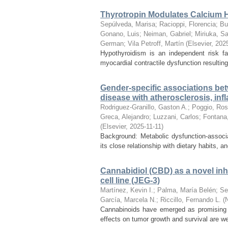
Thyrotropin Modulates Calcium Ha
Sepúlveda, Marisa
;
Racioppi, Florencia
;
Bu
Gonano, Luis
;
Neiman, Gabriel
;
Miriuka, Sa
German
;
Vila Petroff, Martín
(
Elsevier
,
202
Hypothyroidism is an independent risk fac
myocardial contractile dysfunction resulting
Gender-specific associations bet
disease with atherosclerosis, inf
Rodriguez-Granillo, Gaston A.
;
Poggio, Ro
Greca, Alejandro
;
Luzzani, Carlos
;
Fontana
(
Elsevier
,
2025-11-11
)
Background: Metabolic dysfunction-associa
its close relationship with dietary habits, 
Cannabidiol (CBD) as a novel in
cell line (JEG-3)
Martínez, Kevin I.
;
Palma, María Belén
;
Se
García, Marcela N.
;
Riccillo, Fernando L.
(
Cannabinoids have emerged as promising ag
effects on tumor growth and survival are we