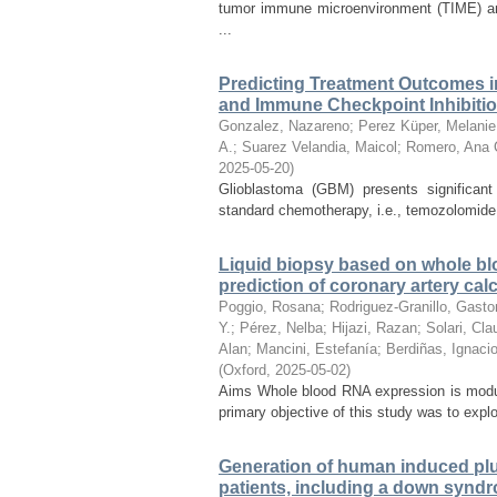
tumor immune microenvironment (TIME) and
...
Predicting Treatment Outcomes i
and Immune Checkpoint Inhibiti
Gonzalez, Nazareno
;
Perez Küper, Melanie
A.
;
Suarez Velandia, Maicol
;
Romero, Ana 
2025-05-20
)
Glioblastoma (GBM) presents significant
standard chemotherapy, i.e., temozolomide (
Liquid biopsy based on whole bloo
prediction of coronary artery calci
Poggio, Rosana
;
Rodriguez-Granillo, Gasto
Y.
;
Pérez, Nelba
;
Hijazi, Razan
;
Solari, Cla
Alan
;
Mancini, Estefanía
;
Berdiñas, Ignaci
(
Oxford
,
2025-05-02
)
Aims Whole blood RNA expression is modula
primary objective of this study was to explo
Generation of human induced plu
patients, including a down syndr