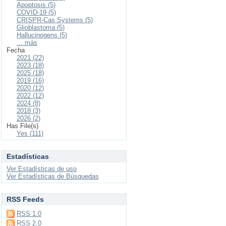
Apoptosis (5)
COVID-19 (5)
CRISPR-Cas Systems (5)
Glioblastoma (5)
Hallucinogens (5)
... más
Fecha
2021 (22)
2023 (18)
2025 (18)
2019 (16)
2020 (12)
2022 (12)
2024 (8)
2018 (3)
2026 (2)
Has File(s)
Yes (111)
Estadísticas
Ver Estadísticas de uso
Ver Estadísticas de Búsquedas
RSS Feeds
RSS 1.0
RSS 2.0