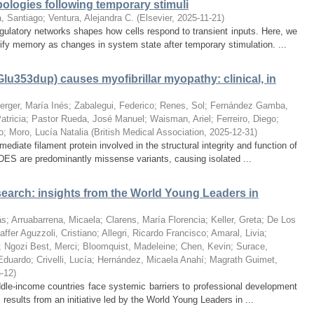
ologies following temporary stimuli
a, Santiago
;
Ventura, Alejandra C.
(
Elsevier
,
2025-11-21
)
ulatory networks shapes how cells respond to transient inputs. Here, we
fy memory as changes in system state after temporary stimulation. ...
Glu353dup) causes myofibrillar myopathy: clinical, in
erger, María Inés
;
Zabalegui, Federico
;
Renes, Sol
;
Fernández Gamba,
atricia
;
Pastor Rueda, José Manuel
;
Waisman, Ariel
;
Ferreiro, Diego
;
o
;
Moro, Lucía Natalia
(
British Medical Association
,
2025-12-31
)
diate filament protein involved in the structural integrity and function of
DES are predominantly missense variants, causing isolated ...
search: insights from the World Young Leaders in
ás
;
Arruabarrena, Micaela
;
Clarens, María Florencia
;
Keller, Greta
;
De Los
ffer Aguzzoli, Cristiano
;
Allegri, Ricardo Francisco
;
Amaral, Livia
;
;
Ngozi Best, Merci
;
Bloomquist, Madeleine
;
Chen, Kevin
;
Surace,
Eduardo
;
Crivelli, Lucía
;
Hernández, Micaela Anahí
;
Magrath Guimet,
-12
)
dle-income countries face systemic barriers to professional development
 results from an initiative led by the World Young Leaders in ...