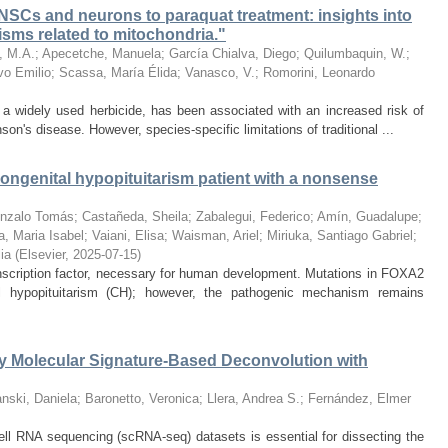
 NSCs and neurons to paraquat treatment: insights into
isms related to mitochondria."
, M.A.
;
Apecetche, Manuela
;
García Chialva, Diego
;
Quilumbaquin, W.
;
vo Emilio
;
Scassa, María Élida
;
Vanasco, V.
;
Romorini, Leonardo
a widely used herbicide, has been associated with an increased risk of
n's disease. However, species-specific limitations of traditional ...
congenital hypopituitarism patient with a nonsense
Gonzalo Tomás
;
Castañeda, Sheila
;
Zabalegui, Federico
;
Amín, Guadalupe
;
, Maria Isabel
;
Vaiani, Elisa
;
Waisman, Ariel
;
Miriuka, Santiago Gabriel
;
ia
(
Elsevier
,
2025-07-15
)
nscription factor, necessary for human development. Mutations in FOXA2
al hypopituitarism (CH); however, the pathogenic mechanism remains
y Molecular Signature-Based Deconvolution with
nski, Daniela
;
Baronetto, Veronica
;
Llera, Andrea S.
;
Fernández, Elmer
-cell RNA sequencing (scRNA-seq) datasets is essential for dissecting the