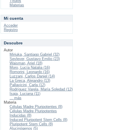
Títulos
Materias
Mi cuenta
Acceder
Registro
Descubre
Autor
Miriuka, Santiago Gabriel (32)
Sevlever, Gustavo Emilio (23)
Waisman, Ariel (18)
Moro, Lucía Natalia (16)
Romorini, Leonardo (16)
Luzzani, Carlos Daniel (14)
La Greca, Alejandro (13)
Pallavicini, Carla (12)
Rodríguez Varela, María Soledad (12)
Isaja, Luciana (11)
... más
Materia
Células Madre Pluripotentes (8)
Células Madre Pluripotentes
Inducidas (8)
Induced Pluripotent Stem Cells (8)
Pluripotent Stem Cells (8)
Alucinógenos (5)