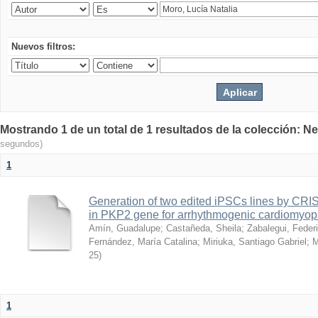
Nuevos filtros:
Mostrando 1 de un total de 1 resultados de la colección: Ne
segundos)
1
Generation of two edited iPSCs lines by CRI
in PKP2 gene for arrhythmogenic cardiomyopa
Amín, Guadalupe
;
Castañeda, Sheila
;
Zabalegui, Feder
Fernández, María Catalina
;
Miriuka, Santiago Gabriel
;
M
25
)
1