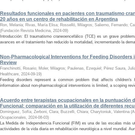
Resultados funcionales en pacientes con traumatismo cran
20 años en un centro de rehabilitación en Argentina
Ron, Melania
;
Rivas, María Elisa
;
Rosselló, Milagros
;
Salierno, Fernando
;
Ca
(
Fundación Revista Medicina
,
2024-09
)
Introducción: El traumatismo craneoencefálico (TCE) es un grave problema
avances en el tratamiento han reducido la mortalidad, incrementando la demand
Non-Pharmacological Interventions for Feeding Disorders i
Review
Franchinotti, Rosario
;
Moler, Milagros
;
Paulenas, Ezequiel
;
Pérez Saura, Juli
Healthcare
,
2024-09-19
)
Feeding disorders represent a common problem that affects children's 
information about non-pharmacological interventions is limited, a scoping rev
Acuerdo entre terapistas ocupacionales en la puntuación 
Funcional: comparación en la utilización de diferentes recu
Dominguez, Sofía
;
Zerboni, Clara
;
Buzzelli, Chiara
;
Charytoniuk, Valentina
(
A
Ocupacionales
,
2024-08-03
)
La Medida de Independencia Funcional (FIM) es una de las escalas más ut
actividades de la vida diaria en rehabilitación neurológica a nivel mundial. A