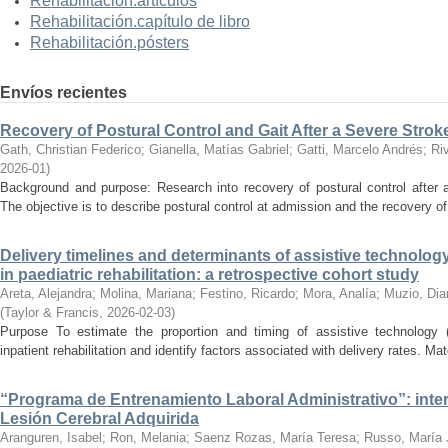
Rehabilitación.artículos
Rehabilitación.capítulo de libro
Rehabilitación.pósters
Envíos recientes
Recovery of Postural Control and Gait After a Severe Strok
Gath, Christian Federico
;
Gianella, Matías Gabriel
;
Gatti, Marcelo Andrés
;
Ri
2026-01
)
Background and purpose: Research into recovery of postural control after 
The objective is to describe postural control at admission and the recovery of 
Delivery timelines and determinants of assistive technology 
in paediatric rehabilitation: a retrospective cohort study
Areta, Alejandra
;
Molina, Mariana
;
Festino, Ricardo
;
Mora, Analía
;
Muzio, Dia
(
Taylor & Francis
,
2026-02-03
)
Purpose To estimate the proportion and timing of assistive technology (
inpatient rehabilitation and identify factors associated with delivery rates. 
“Programa de Entrenamiento Laboral Administrativo”: inte
Lesión Cerebral Adquirida
Aranguren, Isabel
;
Ron, Melania
;
Saenz Rozas, María Teresa
;
Russo, María J