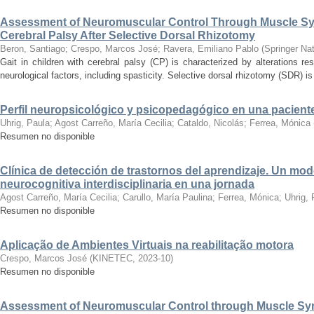
Assessment of Neuromuscular Control Through Muscle Syn
Cerebral Palsy After Selective Dorsal Rhizotomy
Beron, Santiago
;
Crespo, Marcos José
;
Ravera, Emiliano Pablo
(
Springer Na
Gait in children with cerebral palsy (CP) is characterized by alterations re
neurological factors, including spasticity. Selective dorsal rhizotomy (SDR) i
Perfil neuropsicológico y psicopedagógico en una pacien
Uhrig, Paula
;
Agost Carreño, María Cecilia
;
Cataldo, Nicolás
;
Ferrea, Mónica
Resumen no disponible
Clínica de detección de trastornos del aprendizaje. Un mo
neurocognitiva interdisciplinaria en una jornada
Agost Carreño, María Cecilia
;
Carullo, María Paulina
;
Ferrea, Mónica
;
Uhrig, 
Resumen no disponible
Aplicação de Ambientes Virtuais na reabilitação motora
Crespo, Marcos José
(
KINETEC
,
2023-10
)
Resumen no disponible
Assessment of Neuromuscular Control through Muscle Syne