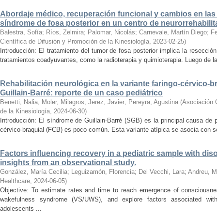
Abordaje médico, recuperación funcional y cambios en las
síndrome de fosa posterior en un centro de neurorrehabilit
Balestra, Sofía
;
Ríos, Zelmira
;
Palomar, Nicolás
;
Carnevale, Martín Diego
;
Fe
Científica de Difusión y Promoción de la Kinesiología
,
2023-02-25
)
Introducción: El tratamiento del tumor de fosa posterior implica la resecció
tratamientos coadyuvantes, como la radioterapia y quimioterapia. Luego de la r
Rehabilitación neurológica en la variante faringo-cérvico-b
Guillain-Barré: reporte de un caso pediátrico
Benetti, Nalia
;
Moler, Milagros
;
Jerez, Javier
;
Pereyra, Agustina
(
Asociación C
de la Kinesiología
,
2024-06-30
)
Introducción: El síndrome de Guillain-Barré (SGB) es la principal causa de pa
cérvico-braquial (FCB) es poco común. Esta variante atípica se asocia con sec
Factors influencing recovery in a pediatric sample with di
insights from an observational study.
González, María Cecilia
;
Leguizamón, Florencia
;
Dei Vecchi, Lara
;
Andreu, M
Healthcare
,
2024-06-05
)
Objective: To estimate rates and time to reach emergence of consciousne
wakefulness syndrome (VS/UWS), and explore factors associated with
adolescents ...