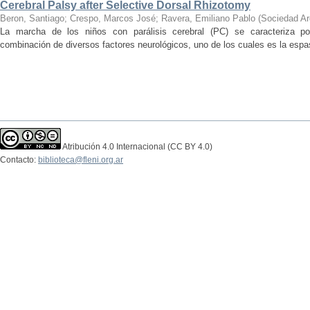
Cerebral Palsy after Selective Dorsal Rhizotomy
Beron, Santiago
;
Crespo, Marcos José
;
Ravera, Emiliano Pablo
(
Sociedad Ar
La marcha de los niños con parálisis cerebral (PC) se caracteriza por
combinación de diversos factores neurológicos, uno de los cuales es la espas
Atribución 4.0 Internacional (CC BY 4.0)
Contacto:
biblioteca@fleni.org.ar