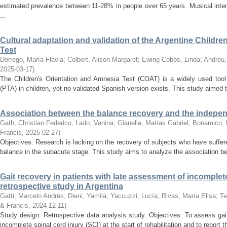
estimated prevalence between 11-28% in people over 65 years. Musical inter
...
Cultural adaptation and validation of the Argentine Childr
Test
Dorrego, María Flavia
;
Colbert, Alison Margaret
;
Ewing-Cobbs, Linda
;
Andreu,
2025-03-17
)
The Children's Orientation and Amnesia Test (COAT) is a widely used tool
(PTA) in children, yet no validated Spanish version exists. This study aimed to
Association between the balance recovery and the indepen
Gath, Christian Federico
;
Lado, Vanina
;
Gianella, Matías Gabriel
;
Bonamico, 
Francis
,
2025-02-27
)
Objectives: Research is lacking on the recovery of subjects who have suffe
balance in the subacute stage. This study aims to analyze the association be
Gait recovery in patients with late assessment of incomplete
retrospective study in Argentina
Gatti, Marcelo Andrés
;
Dieni, Yamila
;
Yaccuzzi, Lucía
;
Rivas, María Elisa
;
Te
& Francis
,
2024-12-11
)
Study design: Retrospective data analysis study. Objectives: To assess gai
incomplete spinal cord injury (SCI) at the start of rehabilitation and to report t