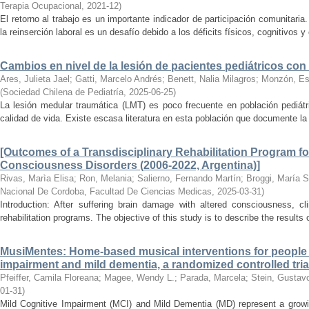
Terapia Ocupacional
,
2021-12
)
El retorno al trabajo es un importante indicador de participación comunitaria
la reinserción laboral es un desafío debido a los déficits físicos, cognitivos 
Cambios en nivel de la lesión de pacientes pediátricos co
Ares, Julieta Jael
;
Gatti, Marcelo Andrés
;
Benett, Nalia Milagros
;
Monzón, Es
(
Sociedad Chilena de Pediatría
,
2025-06-25
)
La lesión medular traumática (LMT) es poco frecuente en población pediátri
calidad de vida. Existe escasa literatura en esta población que documente la 
[Outcomes of a Transdisciplinary Rehabilitation Program fo
Consciousness Disorders (2006-2022, Argentina)]
Rivas, Marìa Elisa
;
Ron, Melania
;
Salierno, Fernando Martín
;
Broggi, María 
Nacional De Cordoba, Facultad De Ciencias Medicas
,
2025-03-31
)
Introduction: After suffering brain damage with altered consciousness, cli
rehabilitation programs. The objective of this study is to describe the results o
MusiMentes: Home-based musical interventions for people 
impairment and mild dementia, a randomized controlled tria
Pfeiffer, Camila Floreana
;
Magee, Wendy L.
;
Parada, Marcela
;
Stein, Gustav
01-31
)
Mild Cognitive Impairment (MCI) and Mild Dementia (MD) represent a growin