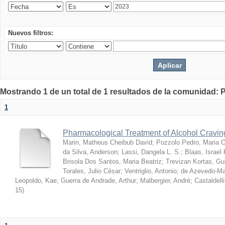
Nuevos filtros:
Mostrando 1 de un total de 1 resultados de la comunidad: P
1
Pharmacological Treatment of Alcohol Cravin
Marin, Matheus Cheibub David
;
Pozzolo Pedro, Maria O
da Silva, Anderson
;
Lassi, Dangela L. S.
;
Blaas, Israel
Brisola Dos Santos, Maria Beatriz
;
Trevizan Kortas, Gu
Torales, Julio César
;
Ventriglio, Antonio
;
de Azevedo-Mar
Leopoldo, Kae
;
Guerra de Andrade, Arthur
;
Malbergier, André
;
Castaldell
15
)