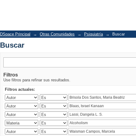
Buscar
DSpace Principal
→
Otras Comunidades
→
Psiquiatría
→
Buscar
Buscar
Filtros
Use filtros para refinar sus resultados.
Filtros actuales: