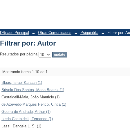
Filtrar por: Autor
DSpace Principal
→
Otras Comunidades
→
Psiquiatría
→
Filtrar por: Au
Filtrar por: Autor
Resultados por página:
Mostrando ítems 1-10 de 1
Blaas, Israel Kanaan (1)
Brisola Dos Santos, Maria Beatriz (1)
Castaldelli-Maia, João Mauricio (1)
de Azevedo-Marques Périco, Cintia (1)
Guerra de Andrade, Arthur (1)
Ikeda Castaldelli, Fernando (1)
Lassi, Dangela L. S. (1)