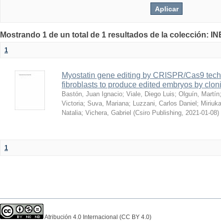
Mostrando 1 de un total de 1 resultados de la colección: I
1
Myostatin gene editing by CRISPR/Cas9 techn
fibroblasts to produce edited embryos by clon
Bastón, Juan Ignacio
;
Viale, Diego Luis
;
Olguín, Martín
Victoria
;
Suva, Mariana
;
Luzzani, Carlos Daniel
;
Miriuka
Natalia
;
Vichera, Gabriel
(
Csiro Publishing
,
2021-01-08
)
1
Atribución 4.0 Internacional (CC BY 4.0)