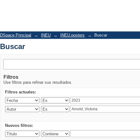
Buscar
DSpace Principal
→
INEU
→
INEU.posters
→
Buscar
Buscar
Filtros
Use filtros para refinar sus resultados.
Filtros actuales:
Nuevos filtros: