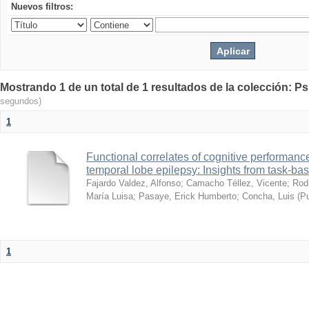
Nuevos filtros:
Mostrando 1 de un total de 1 resultados de la colección: Psi
segundos)
1
Functional correlates of cognitive performan
temporal lobe epilepsy: Insights from task-ba
Fajardo Valdez, Alfonso
;
Camacho Téllez, Vicente
;
Rod
María Luisa
;
Pasaye, Erick Humberto
;
Concha, Luis
(
Pu
1