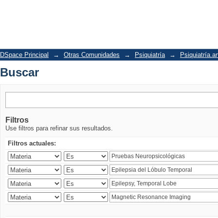
Buscar
DSpace Principal
→
Otras Comunidades
→
Psiquiatría
→
Psiquiatría.ar
Buscar
Filtros
Use filtros para refinar sus resultados.
Filtros actuales: