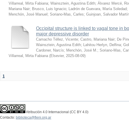
Villarreal, Mirta Fabiana
;
Wainsztein, Agustina Edith
;
Álvarez Mercé, Ro
Mariana Nair
;
Brusco, Luis Ignacio
;
Ladrón de Guevara, María Soledad
;
Menchón, José Manuel
;
Soriano-Mas, Carles
;
Guinjoan, Salvador Martí
Occipital structure is linked to vagal tone in b
major depressive disorder
Camacho Téllez, Vicente
;
Castro, Mariana Nair
;
De Pino
Wainsztein, Agustina Edith
;
Lahitou Herlyn, Delfina
;
Gol
Cardoner, Narcís
;
Menchón, José M.
;
Soriano-Mas, Car
Villarreal, Mirta Fabiana
(
Elsevier
,
2025-08-09
)
1
Atribución 4.0 Internacional (CC BY 4.0)
Contacto:
biblioteca@fleni.org.ar