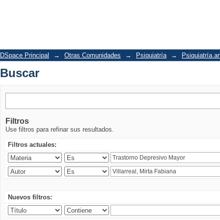
Buscar
DSpace Principal
→
Otras Comunidades
→
Psiquiatría
→
Psiquiatría.ar
Buscar
Filtros
Use filtros para refinar sus resultados.
Filtros actuales:
Nuevos filtros: