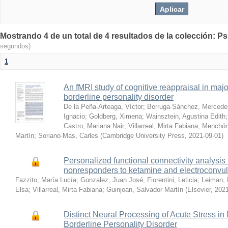
Mostrando 4 de un total de 4 resultados de la colección: Psi
segundos)
1
An fMRI study of cognitive reappraisal in maj
borderline personality disorder
De la Peña-Arteaga, Víctor
;
Berruga-Sánchez, Mercede
Ignacio
;
Goldberg, Ximena
;
Wainsztein, Agustina Edith
Castro, Mariana Nair
;
Villarreal, Mirta Fabiana
;
Menchón
Martín
;
Soriano-Mas, Carles
(
Cambridge University Press
,
2021-09-01
)
Personalized functional connectivity analysis
nonresponders to ketamine and electroconvuls
Fazzito, María Lucía
;
Gonzalez, Juan José
;
Fiorentini, Leticia
;
Leiman, 
Elsa
;
Villarreal, Mirta Fabiana
;
Guinjoan, Salvador Martín
(
Elsevier
,
2021
Distinct Neural Processing of Acute Stress i
Borderline Personality Disorder