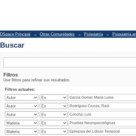
Buscar
DSpace Principal
→
Otras Comunidades
→
Psiquiatría
→
Psiquiatría.ar
Buscar
Filtros
Use filtros para refinar sus resultados.
Filtros actuales: