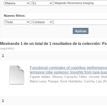
Nuevos filtros:
Mostrando 1 de un total de 1 resultados de la colección: Psi
segundos)
1
Functional correlates of cognitive performan
temporal lobe epilepsy: Insights from task-ba
Fajardo Valdez, Alfonso
;
Camacho Téllez, Vicente
;
Rod
María Luisa
;
Pasaye, Erick Humberto
;
Concha, Luis
(
Pu
1