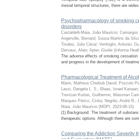
mesial temporal structures, there are wides
Psychopharmacology of smoking ces
disorders
Castaldelli-Maia, João Mauricio
;
Camargos d
Angerville, Bernard
;
Sousa Martins da Silv
Torales, Julio César
;
Ventriglio, Antonio
;
Gu
Dervaux, Alain
;
Apter, Gisèle
(
Informa Heal
The adverse effects of smoking cessation i
and progress in the development of treatmen
Pharmacological Treatment of Alco
Marin, Matheus Cheibub David
;
Pozzolo Pe
Lassi, Dangela L. S.
;
Blaas, Israel Kanaan
Trevizan Kortas, Guilherme
;
Waisman Camp
Marques Périco, Cintia
;
Negrão, André B.
;
Maia, João Mauricio
(
MDPI
,
2023-08-15
)
(1) Background: The treatment of substance
therapeutic options. Although there are so
Comparing the Addiction Severity I