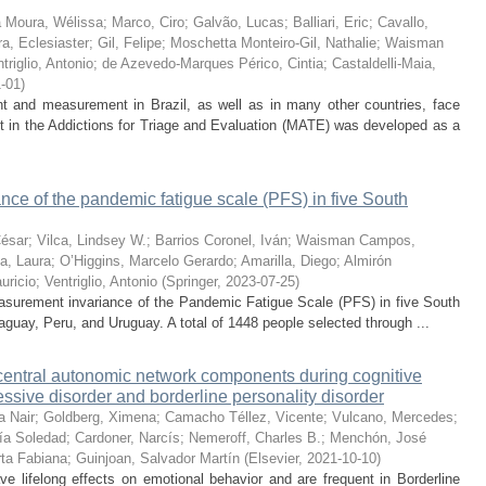
a Moura, Wélissa
;
Marco, Ciro
;
Galvão, Lucas
;
Balliari, Eric
;
Cavallo,
ra, Eclesiaster
;
Gil, Felipe
;
Moschetta Monteiro-Gil, Nathalie
;
Waisman
triglio, Antonio
;
de Azevedo-Marques Périco, Cintia
;
Castaldelli-Maia,
1-01
)
 and measurement in Brazil, as well as in many other countries, face
 in the Addictions for Triage and Evaluation (MATE) was developed as a
nce of the pandemic fatigue scale (PFS) in five South
César
;
Vilca, Lindsey W.
;
Barrios Coronel, Iván
;
Waisman Campos,
la, Laura
;
O’Higgins, Marcelo Gerardo
;
Amarilla, Diego
;
Almirón
uricio
;
Ventriglio, Antonio
(
Springer
,
2023-07-25
)
easurement invariance of the Pandemic Fatigue Scale (PFS) in five South
aguay, Peru, and Uruguay. A total of 1448 people selected through ...
central autonomic network components during cognitive
essive disorder and borderline personality disorder
a Nair
;
Goldberg, Ximena
;
Camacho Téllez, Vicente
;
Vulcano, Mercedes
;
ía Soledad
;
Cardoner, Narcís
;
Nemeroff, Charles B.
;
Menchón, José
irta Fabiana
;
Guinjoan, Salvador Martín
(
Elsevier
,
2021-10-10
)
 lifelong effects on emotional behavior and are frequent in Borderline