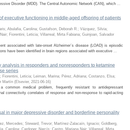
essive Disorder (MDD). The Central Autonomic Network (CAN), which ...
f executive functioning in middle-aged offspring of patients
ris
;
Abulafia, Carolina
;
Gustafson, Deborah R.
;
Vázquez, Silvia
;
Nair
;
Fiorentini, Leticia
;
Villarreal, Mirta Fabiana
;
Guinjoan, Salvador
rment associated with late-onset Alzheimer´s disease (LOAD) is episodic
ns have been identified in brain regions associated with executive ...
ty analysis in responders and nonresponders to ketamine
se series
;
Fiorentini, Leticia
;
Leiman, Marina
;
Pérez, Adriana
;
Costanzo, Elsa
;
r Martín
(
Elsevier
,
2021-06-16
)
 a common medical problem, frequently resistant to antidepressant
al connectivity correlates of response and non-response to rapid-acting
sal in major depressive disorder and borderline personality
ez, Mercedes
;
Steward, Trevor
;
Martínez-Zalacaín, Ignacio
;
Goldberg,
ia, Carolina
;
Cardoner, Narcís
;
Castro, Mariana Nair
;
Villarreal, Mirta