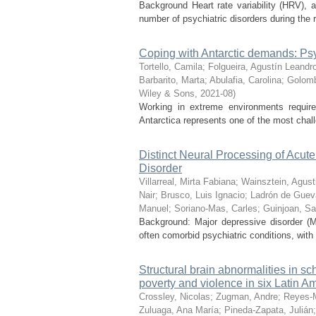
Background Heart rate variability (HRV),
number of psychiatric disorders during the r
Coping with Antarctic demands: Psy
Tortello, Camila
;
Folgueira, Agustín Leandr
Barbarito, Marta
;
Abulafia, Carolina
;
Golomb
Wiley & Sons
,
2021-08
)
Working in extreme environments require
Antarctica represents one of the most challe
Distinct Neural Processing of Acut
Disorder
Villarreal, Mirta Fabiana
;
Wainsztein, Agust
Nair
;
Brusco, Luis Ignacio
;
Ladrón de Guev
Manuel
;
Soriano-Mas, Carles
;
Guinjoan, Sa
Background: Major depressive disorder (M
often comorbid psychiatric conditions, with
Structural brain abnormalities in s
poverty and violence in six Latin Am
Crossley, Nicolas
;
Zugman, Andre
;
Reyes-M
Zuluaga, Ana María
;
Pineda-Zapata, Julián