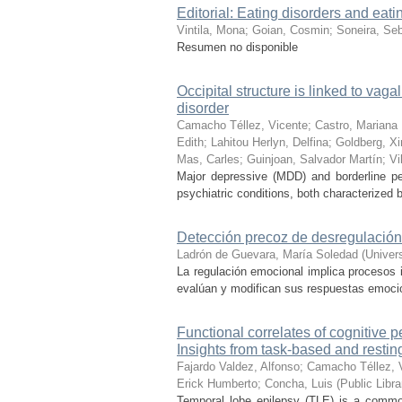
Editorial: Eating disorders and eat
Vintila, Mona
;
Goian, Cosmin
;
Soneira, Se
Resumen no disponible
Occipital structure is linked to vaga
disorder
Camacho Téllez, Vicente
;
Castro, Mariana 
Edith
;
Lahitou Herlyn, Delfina
;
Goldberg, X
Mas, Carles
;
Guinjoan, Salvador Martín
;
Vi
Major depressive (MDD) and borderline pe
psychiatric conditions, both characterized by
Detección precoz de desregulación 
Ladrón de Guevara, María Soledad
(
Univer
La regulación emocional implica procesos i
evalúan y modifican sus respuestas emocio
Functional correlates of cognitive
Insights from task-based and restin
Fajardo Valdez, Alfonso
;
Camacho Téllez, 
Erick Humberto
;
Concha, Luis
(
Public Libr
Temporal lobe epilepsy (TLE) is a common 