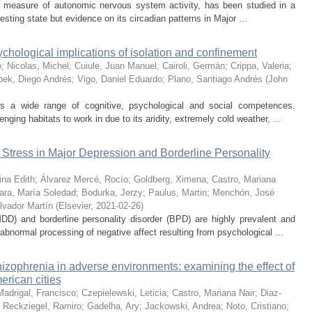
 a measure of autonomic nervous system activity, has been studied in a
esting state but evidence on its circadian patterns in Major ...
chological implications of isolation and confinement
o
;
Nicolas, Michel
;
Cuiule, Juan Manuel
;
Cairoli, Germán
;
Crippa, Valeria
;
ek, Diego Andrés
;
Vigo, Daniel Eduardo
;
Plano, Santiago Andrés
(
John
s a wide range of cognitive, psychological and social competences.
nging habitats to work in due to its aridity, extremely cold weather, ...
e Stress in Major Depression and Borderline Personality
ina Edith
;
Álvarez Mercé, Rocío
;
Goldberg, Ximena
;
Castro, Mariana
ara, María Soledad
;
Bodurka, Jerzy
;
Paulus, Martin
;
Menchón, José
lvador Martín
(
Elsevier
,
2021-02-26
)
DD) and borderline personality disorder (BPD) are highly prevalent and
 abnormal processing of negative affect resulting from psychological ...
chizophrenia in adverse environments: examining the effect of
erican cities
adrigal, Francisco
;
Czepielewski, Leticia
;
Castro, Mariana Nair
;
Diaz-
;
Reckziegel, Ramiro
;
Gadelha, Ary
;
Jackowski, Andrea
;
Noto, Cristiano
;