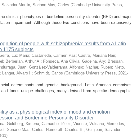
, Salvador Martín
;
Soriano-Mas, Carles
(
Cambridge University Press
,
 clinical phenotypes of borderline personality disorder (BPD) and major
lation impairment. Although these two conditions have been extensively
ognition of people with schizophrenia: results from a Latin
h 1175 subjects
 Serra, Luz Maria
;
Castañeda, Carmen Paz
;
Castro, Mariana Nair
;
el
;
Berberian, Arthur A.
;
Fonseca, Ana Olivia
;
Gadelha, Ary
;
Bressan,
ndurraga, Juan
;
González-Valderrama, Alfonso
;
Nachar, Rubén
;
Nieto,
;
Langer, Álvaro I.
;
Schmidt, Carlos
(
Cambridge University Press
,
2021-
social determinants and genetic background. Latin America comprises
n and faces unique challenges, many derived from specific demographic
ability as a physiological index of mood and emotion
ession and Borderline Personality Disorder
ina
;
Goldberg, Ximena
;
Camacho Téllez, Vicente
;
Vulcano, Mercedes
;
uel
;
Soriano-Mas, Carles
;
Nemeroff, Charles B.
;
Guinjoan, Salvador
0-11
)