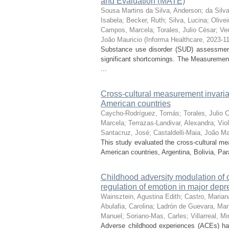
and Evaluation (MATE)
Sousa Martins da Silva, Anderson
;
da Silv
Isabela
;
Becker, Ruth
;
Silva, Lucina
;
Olivei
Campos, Marcela
;
Torales, Julio César
;
Ven
João Mauricio
(
Informa Healthcare
,
2023-1
Substance use disorder (SUD) assessment
significant shortcomings. The Measurement
...
Cross-cultural measurement invaria
American countries
Caycho-Rodríguez, Tomás
;
Torales, Julio 
Marcela
;
Terrazas-Landivar, Alexandra
;
Vio
Santacruz, José
;
Castaldelli-Maia, João Ma
This study evaluated the cross-cultural m
American countries, Argentina, Bolivia, Par
Childhood adversity modulation of 
regulation of emotion in major depr
Wainsztein, Agustina Edith
;
Castro, Marian
Abulafia, Carolina
;
Ladrón de Guevara, Mar
Manuel
;
Soriano-Mas, Carles
;
Villarreal, M
Adverse childhood experiences (ACEs) have