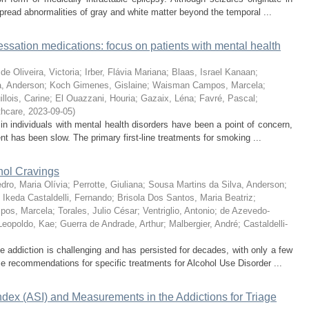
pread abnormalities of gray and white matter beyond the temporal ...
sation medications: focus on patients with mental health
e Oliveira, Victoria
;
Irber, Flávia Mariana
;
Blaas, Israel Kanaan
;
a, Anderson
;
Koch Gimenes, Gislaine
;
Waisman Campos, Marcela
;
illois, Carine
;
El Ouazzani, Houria
;
Gazaix, Léna
;
Favré, Pascal
;
thcare
,
2023-09-05
)
n individuals with mental health disorders have been a point of concern,
t has been slow. The primary first-line treatments for smoking ...
hol Cravings
dro, Maria Olívia
;
Perrotte, Giuliana
;
Sousa Martins da Silva, Anderson
;
;
Ikeda Castaldelli, Fernando
;
Brisola Dos Santos, Maria Beatriz
;
os, Marcela
;
Torales, Julio César
;
Ventriglio, Antonio
;
de Azevedo-
Leopoldo, Kae
;
Guerra de Andrade, Arthur
;
Malbergier, André
;
Castaldelli-
 addiction is challenging and has persisted for decades, with only a few
me recommendations for specific treatments for Alcohol Use Disorder ...
ndex (ASI) and Measurements in the Addictions for Triage