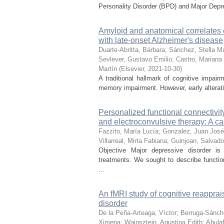
Personality Disorder (BPD) and Major Depr
Amyloid and anatomical correlates o
with late-onset Alzheimer's disease
Duarte-Abritta, Bárbara
;
Sánchez, Stella Ma
Sevlever, Gustavo Emilio
;
Castro, Mariana 
Martín
(
Elsevier
,
2021-10-30
)
A traditional hallmark of cognitive impai
memory impairment. However, early alteratio
Personalized functional connectivi
and electroconvulsive therapy: A ca
Fazzito, María Lucía
;
Gonzalez, Juan José
Villarreal, Mirta Fabiana
;
Guinjoan, Salvado
Objective Major depressive disorder is
treatments. We sought to describe function
...
An fMRI study of cognitive reapprai
disorder
De la Peña-Arteaga, Víctor
;
Berruga-Sánch
Ximena
;
Wainsztein, Agustina Edith
;
Abulaf