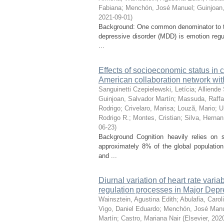
Fabiana
;
Menchón, José Manuel
;
Guinjoan
2021-09-01
)
Background: One common denominator to the
depressive disorder (MDD) is emotion regu
...
Effects of socioeconomic status in c
American collaboration network wit
Sanguinetti Czepielewski, Letícia
;
Alliende
Guinjoan, Salvador Martín
;
Massuda, Raffa
Rodrigo
;
Crivelaro, Marisa
;
Louzã, Mario
;
U
Rodrigo R.
;
Montes, Cristian
;
Silva, Hernan
06-23
)
Background Cognition heavily relies on 
approximately 8% of the global populatio
and ...
Diurnal variation of heart rate vari
regulation processes in Major Depr
Wainsztein, Agustina Edith
;
Abulafia, Carol
Vigo, Daniel Eduardo
;
Menchón, José Man
Martín
;
Castro, Mariana Nair
(
Elsevier
,
202