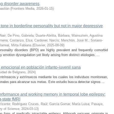
ing disorder awareness
bastián
(
Frontiers Media
,
2026-01-15
)
l tone in borderline personality but not in major depressive
Nair
;
De Pino, Gabriela
;
Duarte-Abritta, Bárbara
;
Wainsztein, Agustina
imena
;
Costanzo, Elsa
;
Cardoner, Narcís
;
Menchón, José M.
;
Soriano-
llarreal, Mirta Fabiana
(
Elsevier
,
2025-08-09
)
rsonality disorders (BPD) are highly prevalent and frequently comorbid
 emotion dysregulation yet likely arising from distinct etiologies. ...
emocional en población infanto-juvenil sana
sidad de Belgrano
,
2024
)
ntrínsecos y extrínsecos mediante los cuales los individuos monitorean,
nales para alcanzar sus metas. Este estudio busca detectar signos ...
 performance and working memory in temporal lobe epilepsy:
g-state fMRI
Vicente
;
Rodríguez Cruces, Raúl
;
García Gomar, María Luisa
;
Pasaye,
ary of Science
,
2024-03-13
)
form of medically intractable epilepsy. Although seizures originate in