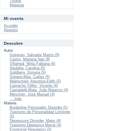
Títulos
Materias
Mi cuenta
Acceder
Registro
Descubre
Autor
Guinjoan, Salvador Martín (9)
Castro, Mariana Nair (8)
Villarreal, Mirta Fabiana (6)
Abulafia, Carolina (5)
Goldberg, Ximena (5)
Soriano-Mas, Carles (5)
Wainsztein, Agustina Edith (5)
Camacho Téllez, Vicente (4)
Castaldelli-Maia, João Mauricio (4)
Menchón, José Manuel (4)
... más
Materia
Borderline Personality Disorder (5)
Trastorno de Personalidad Limítrofe
(5)
Depressive Disorder, Major (4)
Trastorno Depresivo Mayor (4)
Emotional Regulation (3)