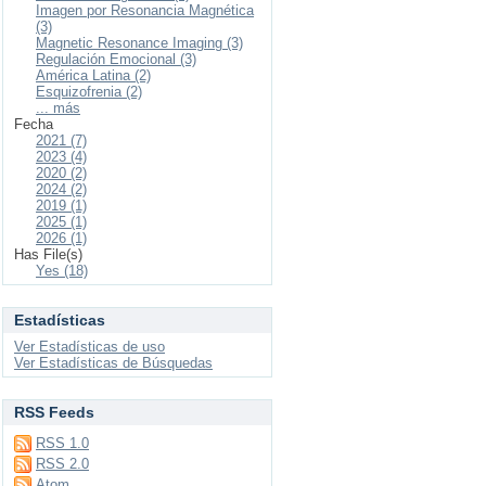
Imagen por Resonancia Magnética
(3)
Magnetic Resonance Imaging (3)
Regulación Emocional (3)
América Latina (2)
Esquizofrenia (2)
... más
Fecha
2021 (7)
2023 (4)
2020 (2)
2024 (2)
2019 (1)
2025 (1)
2026 (1)
Has File(s)
Yes (18)
Estadísticas
Ver Estadísticas de uso
Ver Estadísticas de Búsquedas
RSS Feeds
RSS 1.0
RSS 2.0
Atom