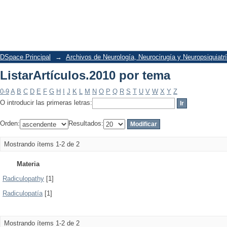
ListarArtículos.2010 por tema
DSpace Principal
→
Archivos de Neurología, Neurocirugía y Neuropsiquiatr
ListarArtículos.2010 por tema
0-9
A
B
C
D
E
F
G
H
I
J
K
L
M
N
O
P
Q
R
S
T
U
V
W
X
Y
Z
O introducir las primeras letras:
Orden:
Resultados:
Mostrando ítems 1-2 de 2
Materia
Radiculopathy
[1]
Radiculopatía
[1]
Mostrando ítems 1-2 de 2