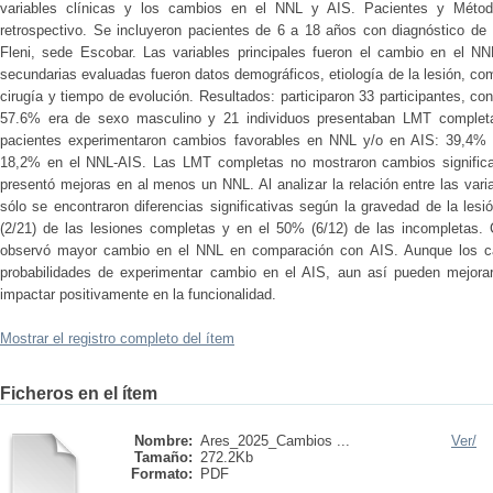
variables clínicas y los cambios en el NNL y AIS. Pacientes y Método:
retrospectivo. Se incluyeron pacientes de 6 a 18 años con diagnóstico de
Fleni, sede Escobar. Las variables principales fueron el cambio en el NNL
secundarias evaluadas fueron datos demográficos, etiología de la lesión, co
cirugía y tiempo de evolución. Resultados: participaron 33 participantes, c
57.6% era de sexo masculino y 21 individuos presentaban LMT completa 
pacientes experimentaron cambios favorables en NNL y/o en AIS: 39,4% 
18,2% en el NNL-AIS. Las LMT completas no mostraron cambios significa
presentó mejoras en al menos un NNL. Al analizar la relación entre las vari
sólo se encontraron diferencias significativas según la gravedad de la les
(2/21) de las lesiones completas y en el 50% (6/12) de las incompletas. 
observó mayor cambio en el NNL en comparación con AIS. Aunque los c
probabilidades de experimentar cambio en el AIS, aun así pueden mejora
impactar positivamente en la funcionalidad.
Mostrar el registro completo del ítem
Ficheros en el ítem
Nombre:
Ares_2025_Cambios ...
Ver/
Tamaño:
272.2Kb
Formato:
PDF