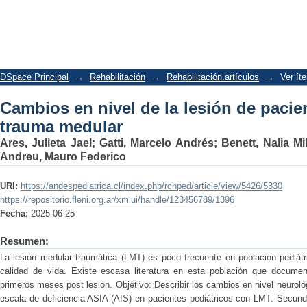
Cambios en nivel de la lesión de pacie
DSpace Principal
→
Rehabilitación
→
Rehabilitación.artículos
→
Ver ít
Cambios en nivel de la lesión de pacie
trauma medular
Ares, Julieta Jael
;
Gatti, Marcelo Andrés
;
Benett, Nalia Mi
Andreu, Mauro Federico
URI:
https://andespediatrica.cl/index.php/rchped/article/view/5426/5330
https://repositorio.fleni.org.ar/xmlui/handle/123456789/1396
Fecha:
2025-06-25
Resumen:
La lesión medular traumática (LMT) es poco frecuente en población pediátri
calidad de vida. Existe escasa literatura en esta población que documen
primeros meses post lesión. Objetivo: Describir los cambios en nivel neuroló
escala de deficiencia ASIA (AIS) en pacientes pediátricos con LMT. Secunda