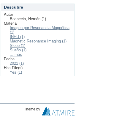
Descubre
Autor
Bocaccio, Hernán (1)
Materia
Imagen por Resonancia Magnética
(1)
INEU (1)
Magnetic Resonance Imaging (1)
Sleep (1)
Sueño (1)
... más
Fecha
2021 (1)
Has File(s)
Yes (1)
Theme by