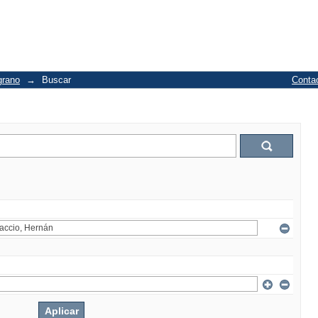
grano
→
Buscar
Conta