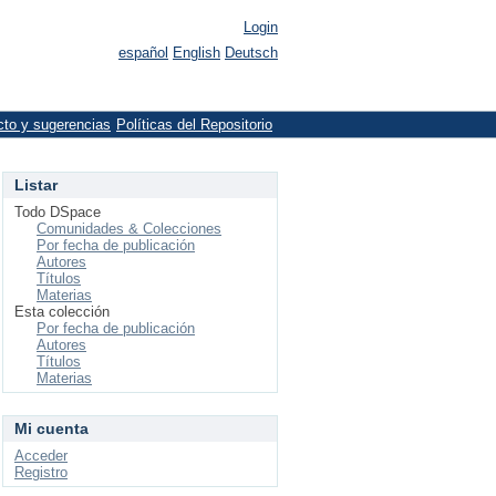
Login
español
English
Deutsch
cto y sugerencias
Políticas del Repositorio
Listar
Todo DSpace
Comunidades & Colecciones
Por fecha de publicación
Autores
Títulos
Materias
Esta colección
Por fecha de publicación
Autores
Títulos
Materias
Mi cuenta
Acceder
Registro