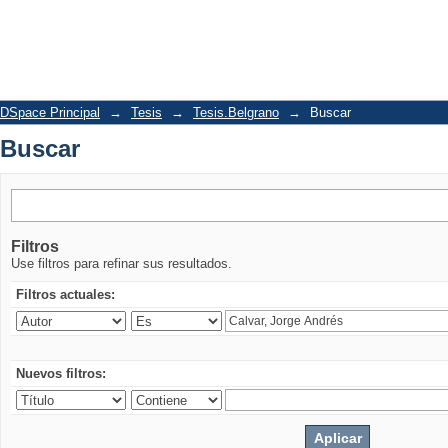
Buscar
DSpace Principal
→
Tesis
→
Tesis.Belgrano
→
Buscar
Buscar
Filtros
Use filtros para refinar sus resultados.
Filtros actuales:
Nuevos filtros: