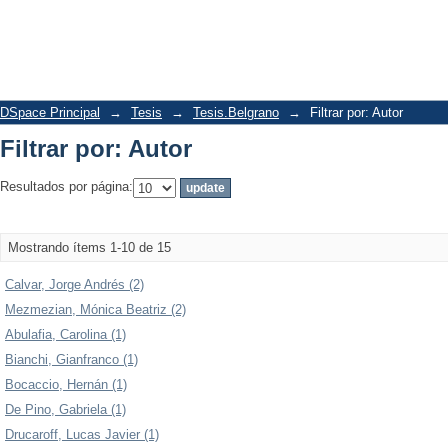
Filtrar por: Autor
DSpace Principal
→
Tesis
→
Tesis.Belgrano
→
Filtrar por: Autor
Filtrar por: Autor
Resultados por página:
Mostrando ítems 1-10 de 15
Calvar, Jorge Andrés (2)
Mezmezian, Mónica Beatriz (2)
Abulafia, Carolina (1)
Bianchi, Gianfranco (1)
Bocaccio, Hernán (1)
De Pino, Gabriela (1)
Drucaroff, Lucas Javier (1)