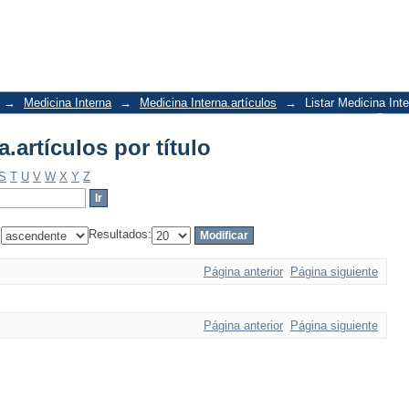
a.artículos por título
→
Medicina Interna
→
Medicina Interna.artículos
→
Listar Medicina Inte
Conta
a.artículos por título
S
T
U
V
W
X
Y
Z
:
Resultados:
Página anterior
Página siguiente
Página anterior
Página siguiente