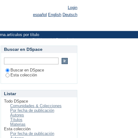
Login
español
English
Deutsch
rna.artículos por título
cto y sugerencias
Políticas del Repositorio
Buscar en DSpace
Buscar en DSpace
Esta colección
Listar
Todo DSpace
Comunidades & Colecciones
Por fecha de publicación
Autores
Títulos
Materias
Esta colección
Por fecha de publicación