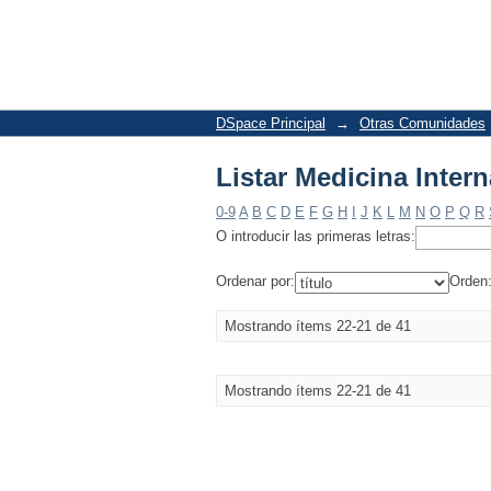
Listar Medicina Intern
DSpace Principal
→
Otras Comunidades
Listar Medicina Intern
0-9
A
B
C
D
E
F
G
H
I
J
K
L
M
N
O
P
Q
R
O introducir las primeras letras:
Ordenar por:
Orden
Mostrando ítems 22-21 de 41
Mostrando ítems 22-21 de 41