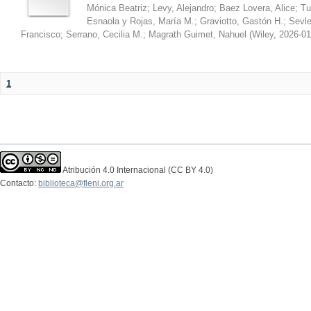
Mónica Beatriz
;
Levy, Alejandro
;
Baez Lovera, Alice
;
Tu
Esnaola y Rojas, María M.
;
Graviotto, Gastón H.
;
Sevle
Francisco
;
Serrano, Cecilia M.
;
Magrath Guimet, Nahuel
(
Wiley
,
2026-01
1
Atribución 4.0 Internacional (CC BY 4.0)
Contacto:
biblioteca@fleni.org.ar