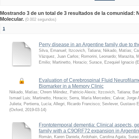
Mostrando 3 de un total de 3 resultados de la comunidad: 
Molecular.
(0.002 segundos)
1
Perry disease in an Argentine family due to 
Silva, Emanuel
;
Itzcovich, Tatiana
;
Niikado, Matías
;
Ca
Vázquez, Juan Carlos
;
Romorini, Leonardo
;
Marazita, M
Emilio
;
Martinetto, Horacio
;
Surace, Ezequiel Ignacio
(
E
Evaluation of Cerebrospinal Fluid Neurofilam
Biomarker in a Memory Clinic
Niikado, Matías
;
Chrem Méndez, Patricio Alexis
;
Itzcovich, Tatiana
;
Bar
Ismael Luis
;
Martinetto, Horacio
;
Serra, María Mercedes
;
Calvar, Jorge 
Julieta
;
Pertierra, Lucía
;
Allegri, Ricardo Francisco
;
Sevlever, Gustavo E
(
Oxford
,
2019-03-14
)
Frontotemporal dementia: Clinical aspects, g
family with a C9ORF72 expansion in Argenti
Román, Karen Daniela
;
Ardohain, Carolina Agata
;
Surac