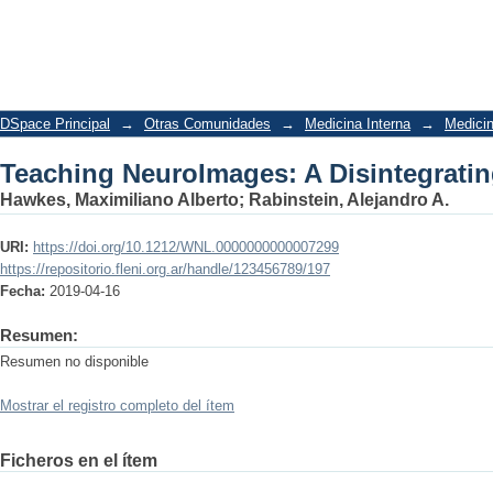
Teaching NeuroImages: A Disintegrati
DSpace Principal
→
Otras Comunidades
→
Medicina Interna
→
Medicin
Teaching NeuroImages: A Disintegrati
Hawkes, Maximiliano Alberto
;
Rabinstein, Alejandro A.
URI:
https://doi.org/10.1212/WNL.0000000000007299
https://repositorio.fleni.org.ar/handle/123456789/197
Fecha:
2019-04-16
Resumen:
Resumen no disponible
Mostrar el registro completo del ítem
Ficheros en el ítem