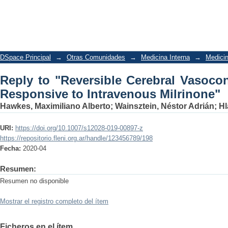
Reply to "Reversible Cerebral Va
Intravenous Milrinone"
DSpace Principal
→
Otras Comunidades
→
Medicina Interna
→
Medicin
Reply to "Reversible Cerebral Vasoco
Responsive to Intravenous Milrinone"
Hawkes, Maximiliano Alberto
;
Wainsztein, Néstor Adrián
;
Hl
URI:
https://doi.org/10.1007/s12028-019-00897-z
https://repositorio.fleni.org.ar/handle/123456789/198
Fecha:
2020-04
Resumen:
Resumen no disponible
Mostrar el registro completo del ítem
Ficheros en el ítem