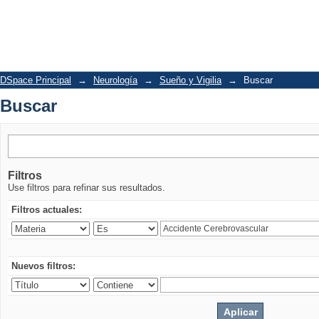
Buscar
DSpace Principal
→
Neurología
→
Sueño y Vigilia
→
Buscar
Buscar
Filtros
Use filtros para refinar sus resultados.
Filtros actuales:
Nuevos filtros: