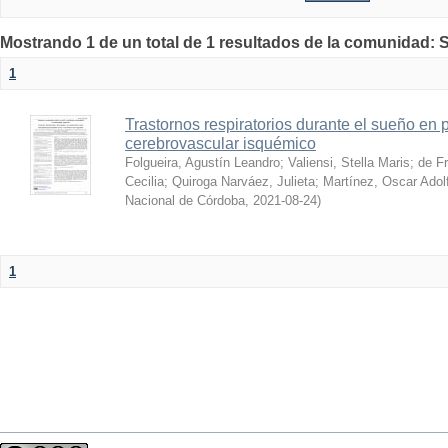
Mostrando 1 de un total de 1 resultados de la comunidad: S
1
Trastornos respiratorios durante el sueño en 
cerebrovascular isquémico
Folgueira, Agustín Leandro
;
Valiensi, Stella Maris
;
de F
Cecilia
;
Quiroga Narváez, Julieta
;
Martínez, Oscar Adol
Nacional de Córdoba
,
2021-08-24
)
1